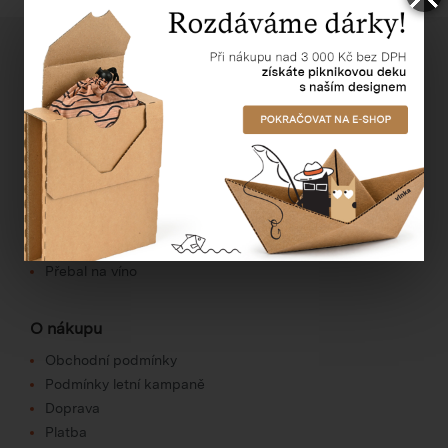
Užitečné informace
Kontakt
O nás
Novinky e-mailem
Názvosloví
Často kladené dotazy
Videonávody
Věrnostní program
Přebal na víno
O nákupu
Obchodní podmínky
Podmínky letní kampaně
Doprava
Platba