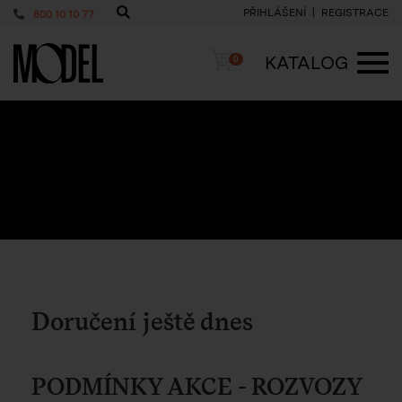
PŘIHLÁŠENÍ
REGISTRACE
800 10 10 77
PackShop
Košík
KATALOG
0
ME
Doručení ještě dnes
Zpět na homepage
Doručení ještě dnes
Doručení ještě dnes
PODMÍNKY AKCE - ROZVOZY