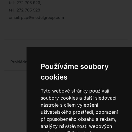
tel.:
272 705 926
,
tel.:
272 705 928
email:
psp@modelgroup.com
Chcete se o obalech dozvědět více?
Prohlédněte si web oficiálního výrobce obalů
Model Group
Používáme soubory
cookies
Tyto webové stránky používají
soubory cookies a další sledovací
nástroje s cílem vylepšení
uživatelského prostředí, zobrazení
800 10 10 77
přizpůsobeného obsahu a reklam,
analýzy návštěvnosti webových
BEZPLATNÁ INFOLINKA