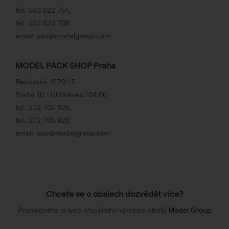
tel.:
553 622 751
,
tel.:
553 624 708
email:
pso@modelgroup.com
MODEL PACK SHOP Praha
Bečovská 1279/15
Praha 10 - Uhříněves 104 00
tel.:
272 705 926
,
tel.:
272 705 928
email:
psp@modelgroup.com
Chcete se o obalech dozvědět více?
Prohlédněte si web oficiálního výrobce obalů
Model Group