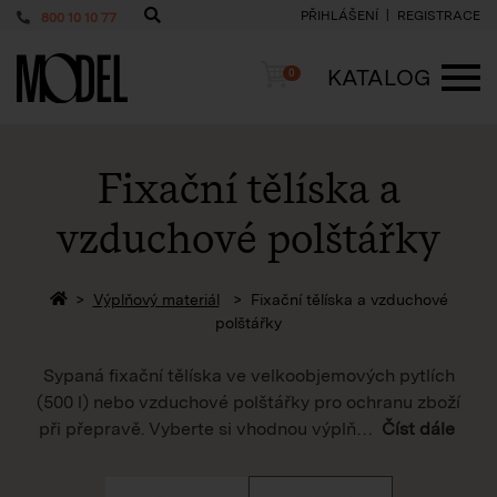
PŘIHLÁŠENÍ
REGISTRACE
800 10 10 77
PackShop
Košík
KATALOG
0
ME
Fixační tělíska a
vzduchové polštářky
Zpět na homepage
Výplňový materiál
Fixační tělíska a vzduchové
polštářky
Sypaná fixační tělíska ve velkoobjemových pytlích
(500 l) nebo vzduchové polštářky pro ochranu zboží
při přepravě. Vyberte si vhodnou výplň
…
Číst dále