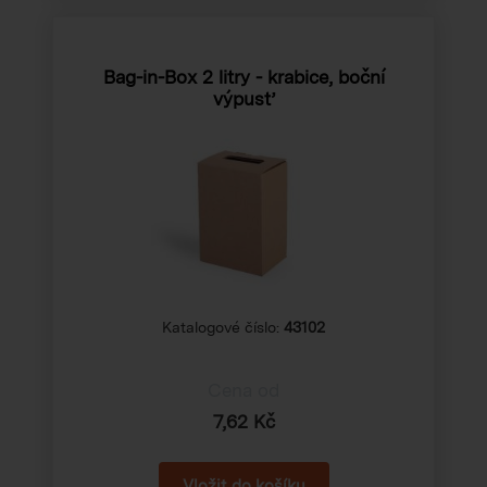
Bag-in-Box 2 litry - krabice, boční
výpusť
Katalogové číslo:
43102
Cena od
7,62 Kč