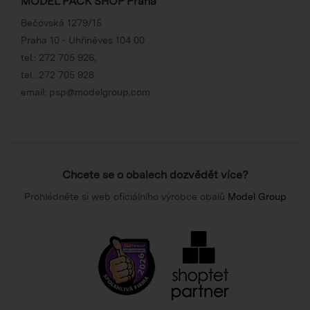
MODEL PACK SHOP Praha
Bečovská 1279/15
Praha 10 - Uhříněves 104 00
tel.:
272 705 926
,
tel.:
272 705 928
email:
psp@modelgroup.com
Chcete se o obalech dozvědět více?
Prohlédněte si web oficiálního výrobce obalů
Model Group