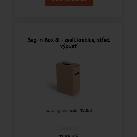
Bag-in-Box 3l - zesíl. krabice, střed.
výpusť
Katalogové číslo:
43053
Cena od
11,65 Kč