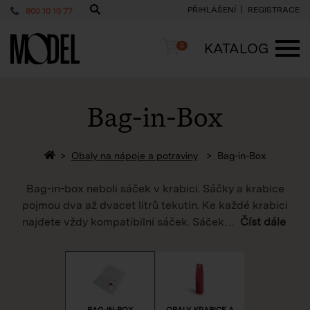
PŘIHLÁŠENÍ
REGISTRACE
800 10 10 77
PackShop
Košík
KATALOG
0
ME
Bag-in-Box
Zpět na homepage
Obaly na nápoje a potraviny
Bag-in-Box
Bag-in-box neboli sáček v krabici. Sáčky a krabice
pojmou dva až dvacet litrů tekutin. Ke každé krabici
najdete vždy kompatibilní sáček. Sáček
…
Číst dále
BAG-IN-BOX
OBALY, KRABICE A