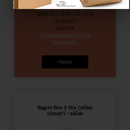
NENAŠLI JSTE, CO JSTE
HLEDALI?
ZKUSTE
VYHLEDÁVÁNÍ
PODLE
ROZMĚRŮ
Hledat
Bag-in-Box 3 litry (střed.
výpusť) - sáček