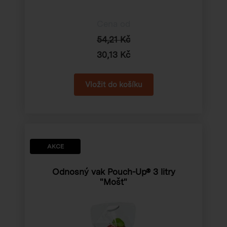
Cena od
54,21 Kč
30,13 Kč
AKCE
Odnosný vak Pouch-Up® 3 litry
"Mošt"