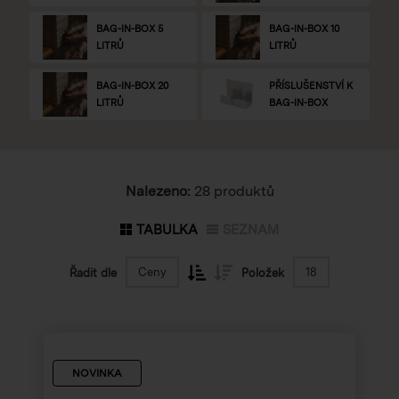
BAG-IN-BOX 5
BAG-IN-BOX 10
LITRŮ
LITRŮ
BAG-IN-BOX 20
PŘÍSLUŠENSTVÍ K
LITRŮ
BAG-IN-BOX
Nalezeno:
28 produktů
TABULKA
SEZNAM
Ceny
18
Řadit dle
Položek
NOVINKA