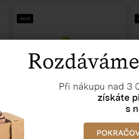
AKCE
Krabička dno + víko
243 x 190 x 131 mm
- zelená
Katalogové číslo:
52106
Cena od
29,65 Kč
26,62 Kč