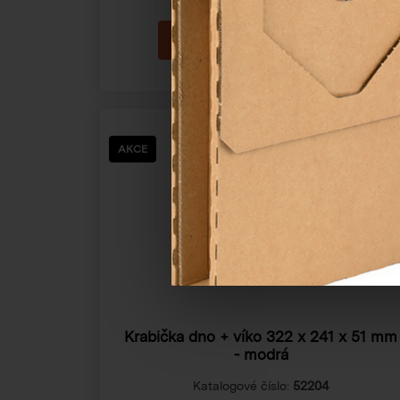
AKCE
Krabička dno + víko
322 x 241 x 51 mm
- modrá
Katalogové číslo:
52204