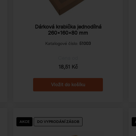
Dárková krabička jednodílná
260×160×80 mm
Katalogové číslo:
51003
Cena od
18,51 Kč
AKCE
DO VYPRODÁNÍ ZÁSOB