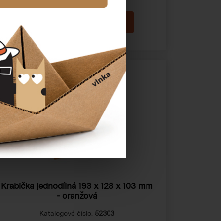
AKCE
Krabička jednodílná
193 x 128 x 103 mm
- oranžová
Katalogové číslo:
52303