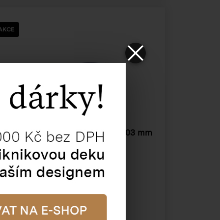
AKCE
Krabička jednodílná
193 x 128 x 103 mm
- modrá
Katalogové číslo:
52203
Cena od
17,18 Kč
15,37 Kč