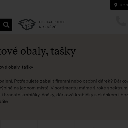
KON
HLEDAT PODLE
ROZMĚRŮ
ové obaly, tašky
homepage
ové obaly, tašky
alení. Potřebujete zabalit firemní nebo osobní dárek? Dárko
i výplně na jednom místě. V sortimentu máme široké spektrum
 i hranaté krabičky, čočky, dárkové krabičky s okénkem i bez
dále