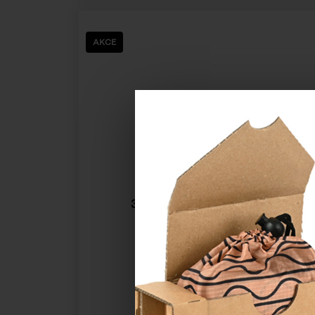
AKCE
Krabička dno + víko
322 x 241 x 51 mm
- zelená
Katalogové číslo:
52104
Cena od
33,28 Kč
30,25 Kč