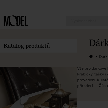
PackShop
Dárk
Katalog produktů
Zpět na 
Dárk
Vše pro dárkové b
krabičky, tašky 
provedení. Kulaté
přírodní i
…
Číst 