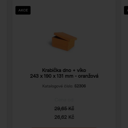
AKCE
Krabička dno + víko
243 x 190 x 131 mm
- oranžová
Katalogové číslo:
52306
Cena od
29,65 Kč
26,62 Kč