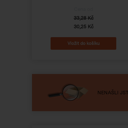
Cena od
33,28 Kč
30,25 Kč
NENAŠLI JST