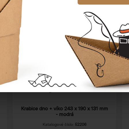
AKCE
Krabice dno + víko
243 x 190 x 131 mm
- modrá
Katalogové číslo:
52206