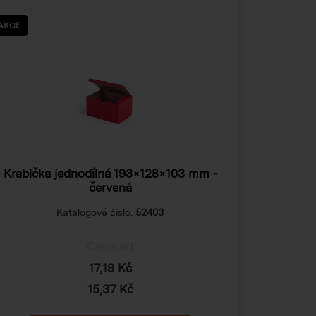
AKCE
Krabička jednodílná
193×128×103 mm
-
červená
Katalogové číslo:
52403
Cena od
17,18 Kč
15,37 Kč