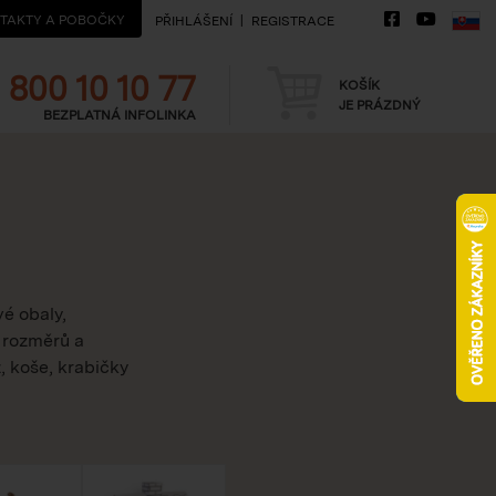
TAKTY A POBOČKY
PŘIHLÁŠENÍ
REGISTRACE
Telefon
Košík
800 10 10 77
KOŠÍK
JE PRÁZDNÝ
BEZPLATNÁ INFOLINKA
vé obaly,
 rozměrů a
, koše, krabičky