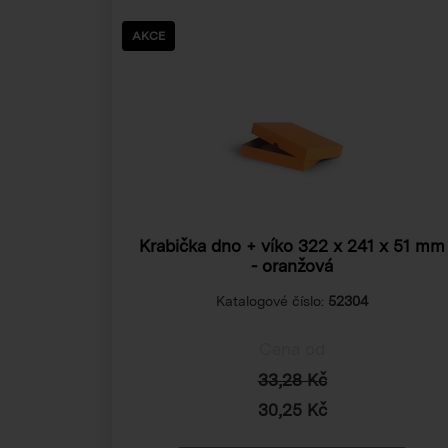
AKCE
Krabička dno + víko
322 x 241 x 51 mm
- oranžová
Katalogové číslo:
52304
Cena od
33,28 Kč
30,25 Kč