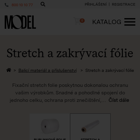
PŘIHLÁŠENÍ
REGISTRACE
800 10 10 77
PackShop
Košík
KATALOG
0
ME
Stretch a zakrývací fólie
Zpět na homepage
Balicí materiál a příslušenství
Stretch a zakrývací fólie
Fixační stretch folie poskytnou dokonalou ochranu
vašim výrobkům. Snadné a pohodlné spojení do
jednoho celku, ochrana proti znečištění,
…
Číst dále
BUBLINKOVÁ FOLIE
STRETCH A