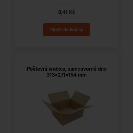
Cena od
8,41 Kč
Poštovní krabice, samosvorné dno
313×271×154 mm