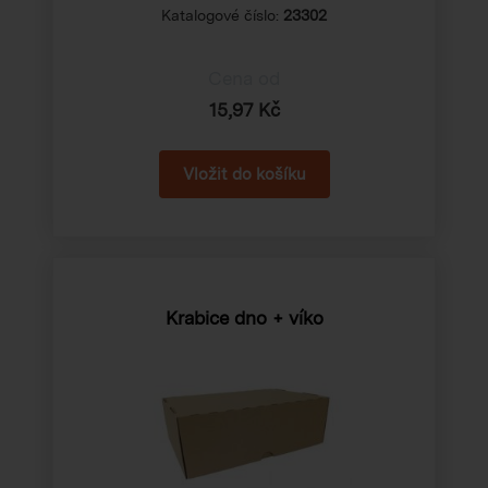
Katalogové číslo:
23302
Cena od
15,97 Kč
Krabice dno + víko