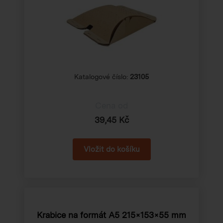
Katalogové číslo:
23105
Cena od
39,45 Kč
Krabice na formát A5
215×153×55 mm