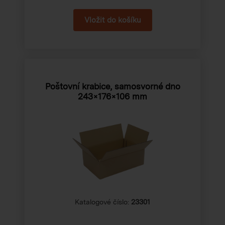
Poštovní krabice, samosvorné dno
243×176×106 mm
Katalogové číslo:
23301