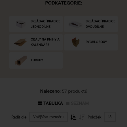
PODKATEGORIE:
SKLÁDACÍ KRABICE
SKLÁDACÍ KRABICE
JEDNODÍLNÉ
DVOUDÍLNÉ
OBALY NA KNIHY A
RYCHLOBOXY
KALENDÁŘE
TUBUSY
Nalezeno:
57 produktů
TABULKA
SEZNAM
Vnějšího rozměru
18
Řadit dle
Položek