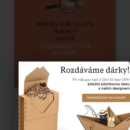
NENAŠLI JSTE, CO JSTE
HLEDALI?
ZKUSTE
VYHLEDÁVÁNÍ
PODLE
ROZMĚRŮ
Hledat
Krabice na formát A5
215×155×66 mm