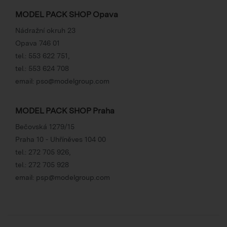
MODEL PACK SHOP Opava
Nádražní okruh 23
Opava 746 01
tel.:
553 622 751
,
tel.:
553 624 708
email:
pso@modelgroup.com
MODEL PACK SHOP Praha
Bečovská 1279/15
Praha 10 - Uhříněves 104 00
tel.:
272 705 926
,
tel.:
272 705 928
email:
psp@modelgroup.com