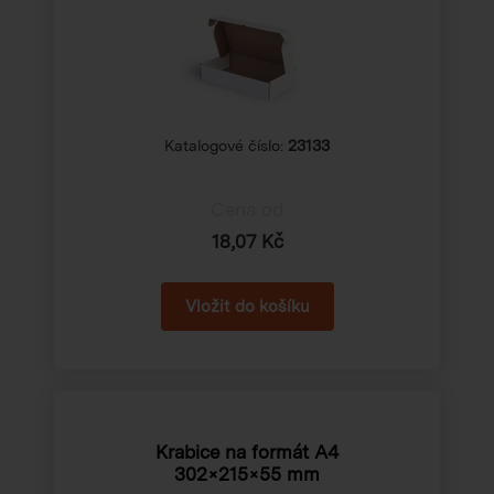
Katalogové číslo:
23133
Cena od
18,07 Kč
Krabice na formát A4
302×215×55 mm