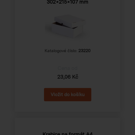
302×215×107 mm
Katalogové číslo:
23220
Cena od
23,06 Kč
Krabice na formát A4