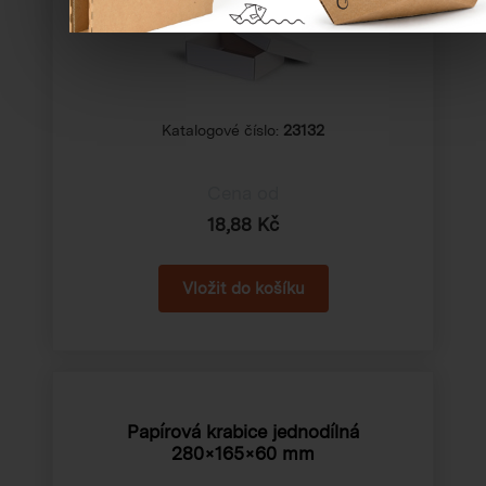
Katalogové číslo:
23132
Cena od
18,88 Kč
Papírová krabice jednodílná
280×165×60 mm