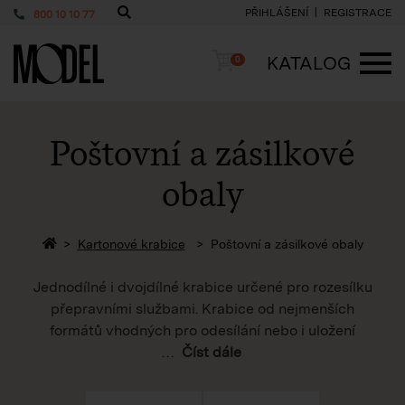
PŘIHLÁŠENÍ
REGISTRACE
800 10 10 77
PackShop
Košík
KATALOG
0
ME
Poštovní a zásilkové
obaly
Zpět na homepage
Kartonové krabice
Poštovní a zásilkové obaly
Jednodílné i dvojdílné krabice určené pro rozesílku
přepravními službami. Krabice od nejmenších
formátů vhodných pro odesílání nebo i uložení
…
Číst dále