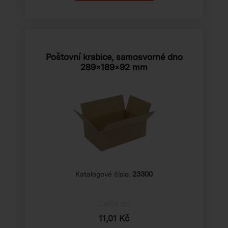
Poštovní krabice, samosvorné dno
289×189×92 mm
Katalogové číslo:
23300
Cena od
11,01 Kč