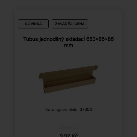
NOVINKA
ZAVÁDĚCÍ CENA
Tubus jednodílný skládací 650×85×85
mm
Katalogové číslo:
37003
Cena od
9,92 Kč