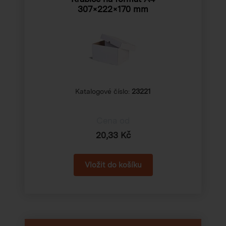
307×222×170 mm
Katalogové číslo:
23221
Cena od
20,33 Kč