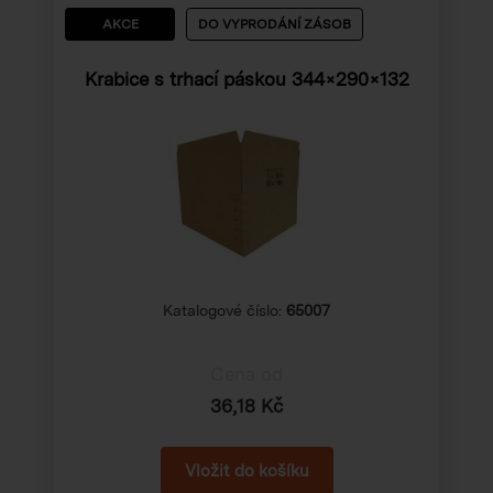
AKCE
DO VYPRODÁNÍ ZÁSOB
Krabice s trhací páskou 344×290×132
Katalogové číslo:
65007
Cena od
36,18 Kč