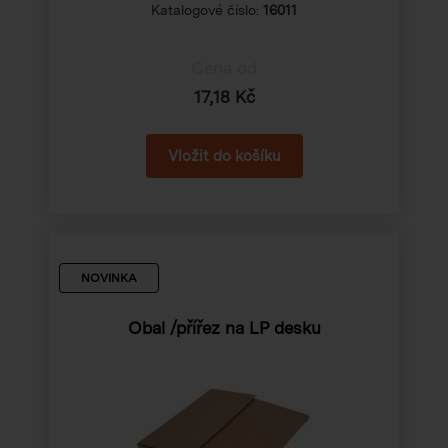
Katalogové číslo:
16011
Cena od
17,18 Kč
NOVINKA
Obal /přířez na LP desku