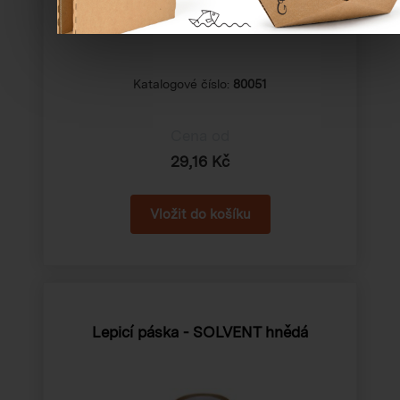
Katalogové číslo:
80051
Cena od
29,16 Kč
Lepicí páska - SOLVENT hnědá