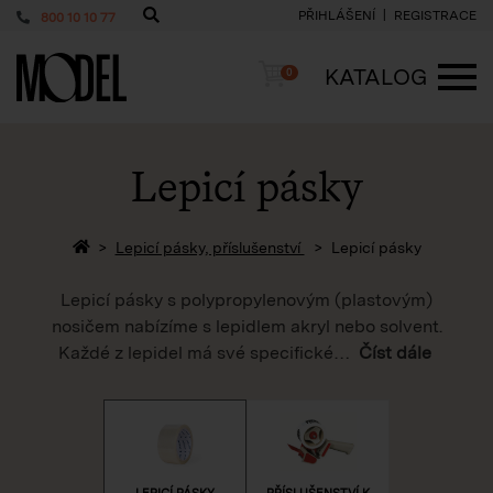
PŘIHLÁŠENÍ
REGISTRACE
800 10 10 77
PackShop
Košík
KATALOG
0
ME
Lepicí pásky
Zpět na homepage
Lepicí pásky, příslušenství
Lepicí pásky
Lepicí pásky s polypropylenovým (plastovým)
nosičem nabízíme s lepidlem akryl nebo solvent.
Každé z lepidel má své specifické
…
Číst dále
LEPICÍ PÁSKY
PŘÍSLUŠENSTVÍ K