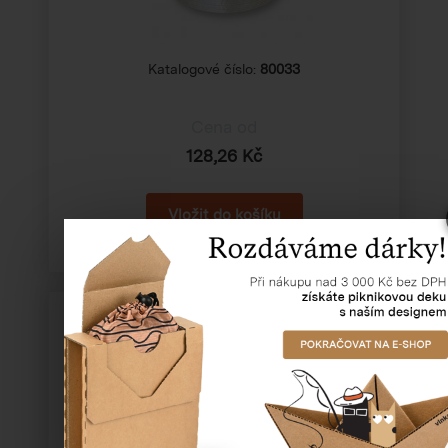
Katalogové číslo:
80033
Cena od
128,26 Kč
Lepicí páska - SOLVENT transparent