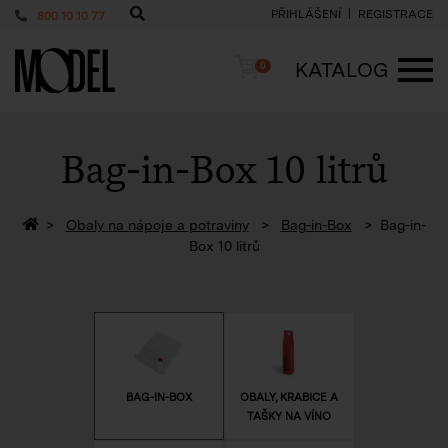
PŘIHLÁŠENÍ
REGISTRACE
800 10 10 77
PackShop
Košík
KATALOG
0
ME
Bag-in-Box 10 litrů
Zpět na homepage
Obaly na nápoje a potraviny
Bag-in-Box
Bag-in-
Box 10 litrů
BAG-IN-BOX
OBALY, KRABICE A
TAŠKY NA VÍNO