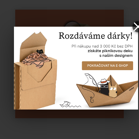
NENAŠLI JSTE, CO JSTE
HLEDALI?
ZKUSTE
VYHLEDÁVÁNÍ
PODLE
ROZMĚRŮ
Hledat