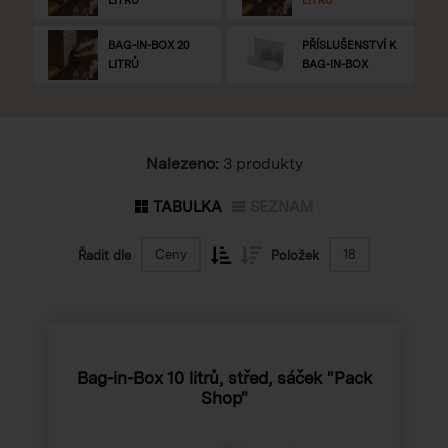
BAG-IN-BOX 20
PŘÍSLUŠENSTVÍ K
LITRŮ
BAG-IN-BOX
Nalezeno:
3 produkty
TABULKA
SEZNAM
Ceny
18
Řadit dle
Položek
Bag-in-Box 10 litrů, střed, sáček "Pack
Shop"