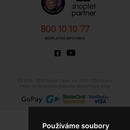
800 10 10 77
BEZPLATNÁ INFOLINKA
(C) 2014 - 2026 Model Obaly a.s.,
ISSA CZECH s.r.o.
Přejít na slovenskou pobočku Model Pack Shop
Používáme soubory