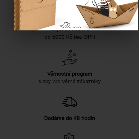
Doprava zdarma
od 5000 Kč bez DPH
Věrnostní program
slevy pro věrné zákazníky
Dodáme do 48 hodin