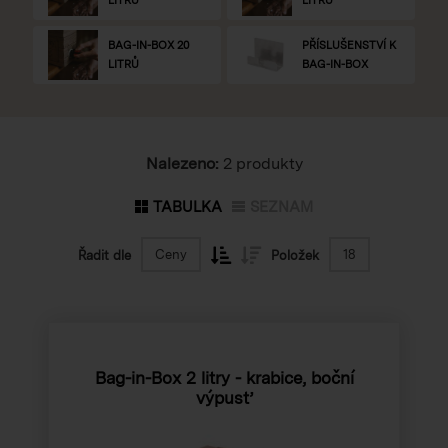
BAG-IN-BOX 20
PŘÍSLUŠENSTVÍ K
LITRŮ
BAG-IN-BOX
Nalezeno:
2 produkty
TABULKA
SEZNAM
Ceny
18
Řadit dle
Položek
Bag-in-Box 2 litry - krabice, boční
výpusť