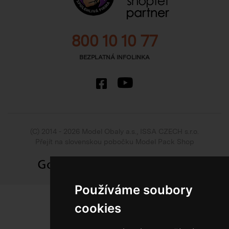
800 10 10 77
BEZPLATNÁ INFOLINKA
(C) 2014 - 2026 Model Obaly a.s.,
ISSA CZECH s.r.o.
Přejít na slovenskou pobočku Model Pack Shop
Používáme soubory
cookies