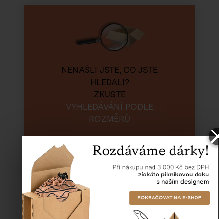
NENAŠLI JSTE, CO JSTE
HLEDALI?
ZKUSTE
VYHLEDÁVÁNÍ
PODLE
ROZMĚRŮ
Hledat