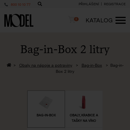
PŘIHLÁŠENÍ
REGISTRACE
800 10 10 77
PackShop
Košík
KATALOG
0
ME
Bag-in-Box 2 litry
Zpět na homepage
Obaly na nápoje a potraviny
Bag-in-Box
Bag-in-
Box 2 litry
BAG-IN-BOX
OBALY, KRABICE A
TAŠKY NA VÍNO