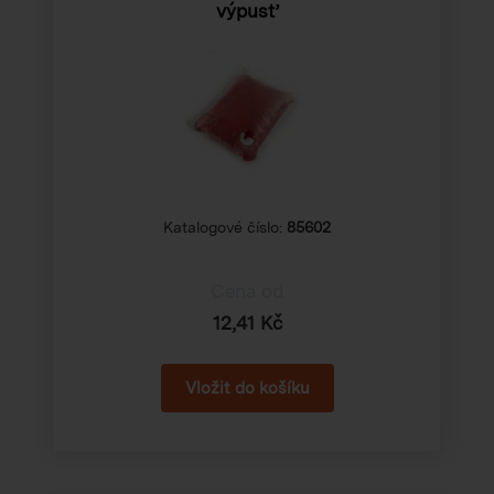
výpusť
Katalogové číslo:
85602
Cena od
12,41 Kč