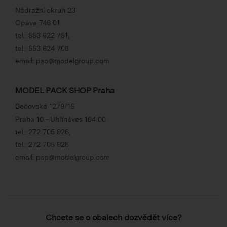
Nádražní okruh 23
Opava 746 01
tel.:
553 622 751
,
tel.:
553 624 708
email:
pso@modelgroup.com
MODEL PACK SHOP Praha
Bečovská 1279/15
Praha 10 - Uhříněves 104 00
tel.:
272 705 926
,
tel.:
272 705 928
email:
psp@modelgroup.com
Chcete se o obalech dozvědět více?