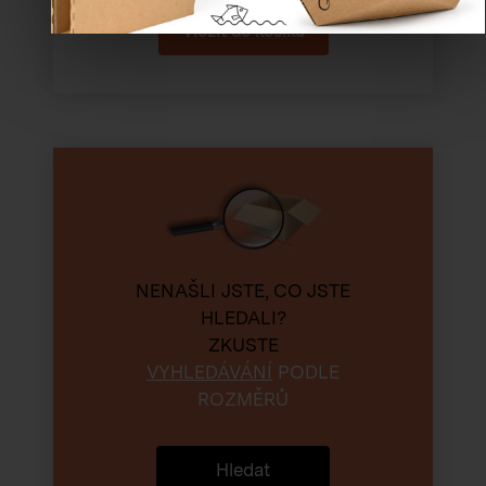
NENAŠLI JSTE, CO JSTE
HLEDALI?
ZKUSTE
VYHLEDÁVÁNÍ
PODLE
ROZMĚRŮ
Hledat