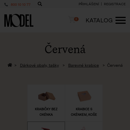
PŘIHLÁŠENÍ
REGISTRACE
800 10 10 77
PackShop
Košík
KATALOG
0
ME
Červená
Zpět na homepage
Dárkové obaly, tašky
Barevné krabice
Červená
KRABIČKY BEZ
KRABICE S
OKÉNKA
OKÉNKEM, KOŠE