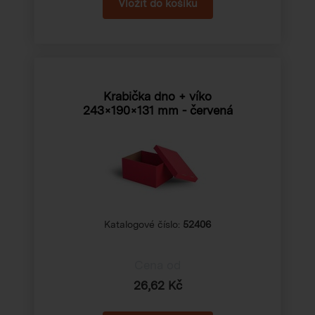
Krabička dno + víko
243×190×131 mm
- červená
Katalogové číslo:
52406
Cena od
26,62 Kč