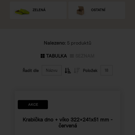
ZELENÁ
OSTATNÍ
Nalezeno:
5 produktů
TABULKA
SEZNAM
Názvu
18
Řadit dle
Položek
AKCE
Krabička dno + víko
322×241x51 mm
-
červená