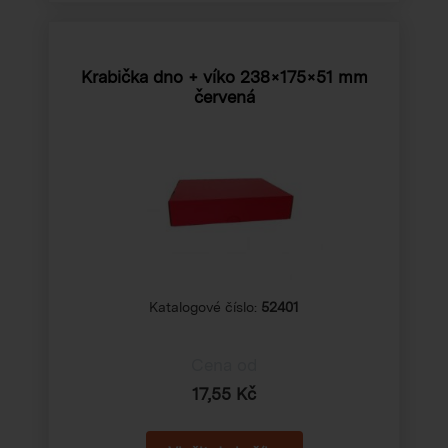
Krabička dno + víko
238×175×51 mm
červená
Katalogové číslo:
52401
Cena od
17,55 Kč