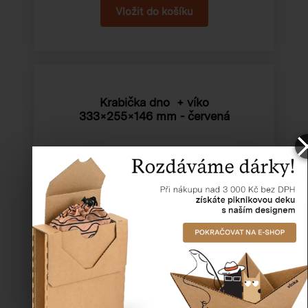
Krabička dno + víko
333×255×146 mm
- červená
Katalogové číslo:
52408
Cena od
35,21 Kč