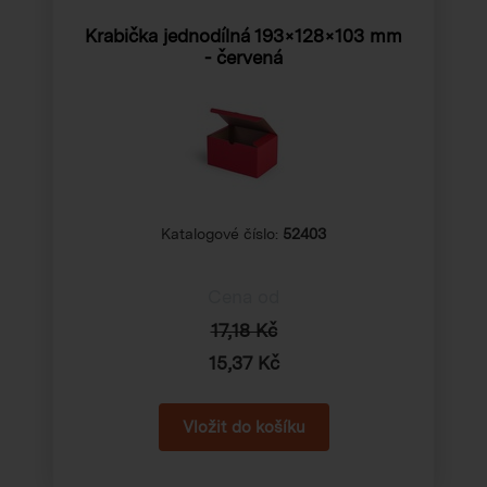
Krabička jednodílná
193×128×103 mm
- červená
Katalogové číslo:
52403
Cena od
17,18 Kč
15,37 Kč