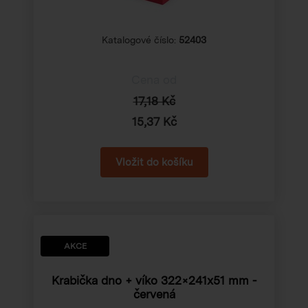
Katalogové číslo:
52403
Cena od
17,18 Kč
15,37 Kč
AKCE
Krabička dno + víko
322×241x51 mm
-
červená