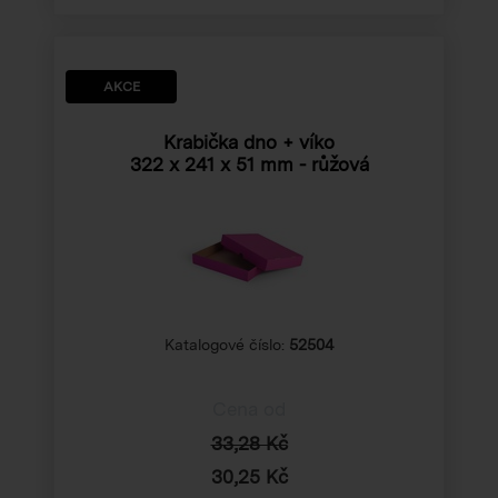
AKCE
Krabička dno + víko
322 x 241 x 51 mm
- růžová
Katalogové číslo:
52504
Cena od
33,28 Kč
30,25 Kč