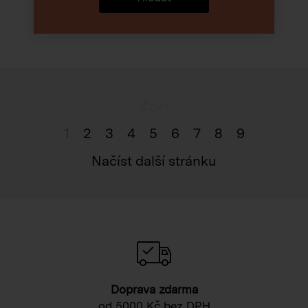
Zpět
1
2
3
4
5
6
7
8
9
Načíst další stránku
Doprava zdarma
od 5000 Kč bez DPH