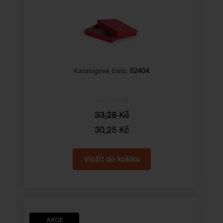
Katalogové číslo:
52404
Cena od
33,28 Kč
30,25 Kč
AKCE