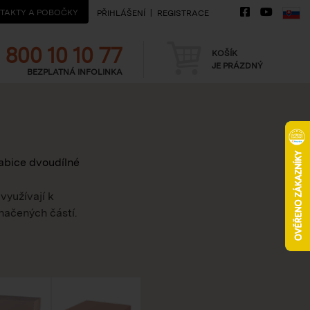
TAKTY A POBOČKY
PŘIHLÁŠENÍ
REGISTRACE
Telefon
Košík
800 10 10 77
KOŠÍK
JE PRÁZDNÝ
BEZPLATNÁ INFOLINKA
abice dvoudílné
využívají k
načených částí.