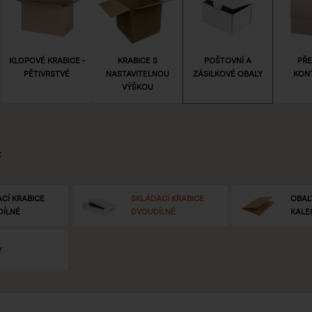
KLOPOVÉ KRABICE -
KRABICE S
POŠTOVNÍ A
PŘE
PĚTIVRSTVÉ
NASTAVITELNOU
ZÁSILKOVÉ OBALY
KON
VÝŠKOU
:
CÍ KRABICE
SKLÁDACÍ KRABICE
OBAL
DÍLNÉ
DVOUDÍLNÉ
KALE
Y