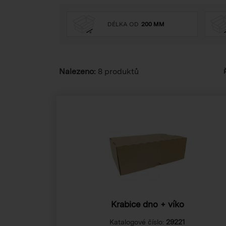
DÉLKA OD
200 MM
Nalezeno:
8 produktů
Krabice dno + víko
Katalogové číslo:
29221