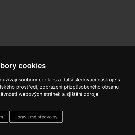
800 10 10 77
bory cookies
BEZPLATNÁ INFOLINKA
užívají soubory cookies a další sledovací nástroje s
elského prostředí, zobrazení přizpůsobeného obsahu
těvnosti webových stránek a zjištění zdroje
ám
Upravit mé předvolby