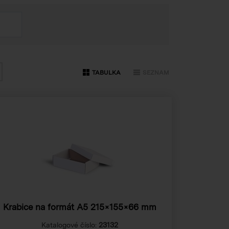
TABULKA
SEZNAM
Krabice na formát A5
215×155×66 mm
Katalogové číslo:
23132