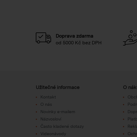
Doprava zdarma
od 5000 Kč bez DPH
Užitečné informace
O nák
Kontakt
Obc
O nás
Podm
Novinky e-mailem
Dop
Názvosloví
Plat
Často kladené dotazy
Rek
Videonávody
Ochr