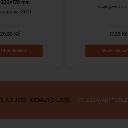
×222×170 mm
Katalogové číslo
gové číslo:
23221
Cena od
Cena od
20,33 Kč
17,30 Kč
E, CO JSTE HLEDALI?
ZKUSTE
VYHLEDÁVÁNÍ
PODLE