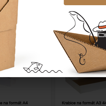
Katalogové číslo:
23215
Cena od
16,52 Kč
ce na formát A4
Krabice na formát A3
4