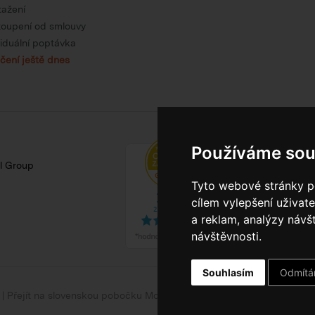
tažení
oupení od smlouvy
viduální poptávka
čení ještě dnes
Používáme sou
l Group
Tyto webové stránky po
cílem vylepšení uživat
a reklam, analýzy návš
návštěvnosti.
Souhlasím
Odmít
|
Přejít na slovenskou pobočku Model Pack Shop