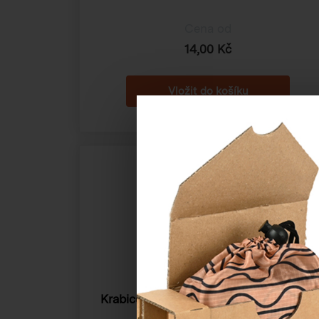
Cena od
14,00 Kč
Krabice na formát A4
302×215×55 mm