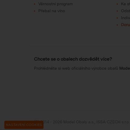
Věrnostní program
Ke s
Přebal na víno
Odst
Indi
Doru
Chcete se o obalech dozvědět více?
Prohlédněte si web oficiálního výrobce obalů
Mode
(C) 2014 - 2026 Model Obaly a.s.,
ISSA CZECH s.r.o.
NASTAVENÍ COOKIES