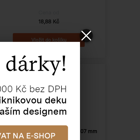
Cena od
18,88 Kč
Krabice na formát A4
302×215×107 mm