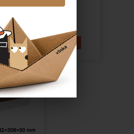
Katalogové číslo:
23220
Cena od
23,06 Kč
42×309×50 mm