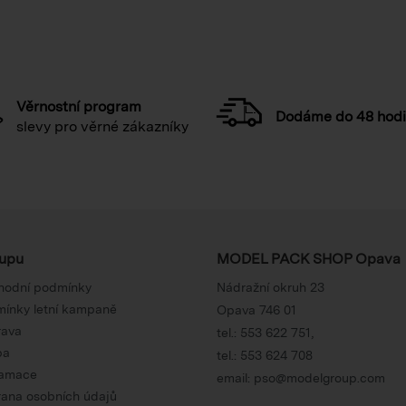
Věrnostní program
Dodáme do 48 hod
slevy pro věrné zákazníky
upu
MODEL PACK SHOP Opava
hodní podmínky
Nádražní okruh 23
ínky letní kampaně
Opava 746 01
rava
tel.:
553 622 751
,
ba
tel.:
553 624 708
lamace
email:
pso@modelgroup.com
ana osobních údajů