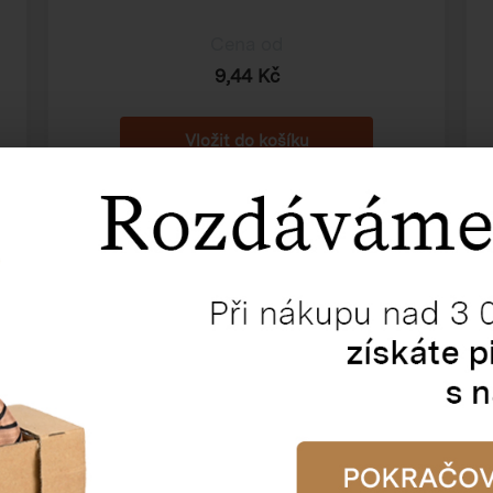
Cena od
9,44 Kč
Krabice na formát A4
302×215×80 mm