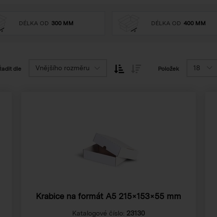
DÉLKA OD
300 MM
DÉLKA OD
400 MM
Vnějšího rozměru
18
Řadit dle
Položek
Krabice na formát A5
215×153×55 mm
Katalogové číslo:
23130