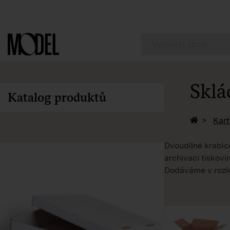
PackShop
Sklá
Katalog produktů
Zpět na 
Kart
Dvoudílné krabice
archivaci tiskov
Dodáváme v rozl