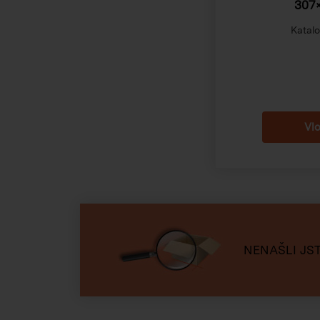
307
Katalo
NENAŠLI JST