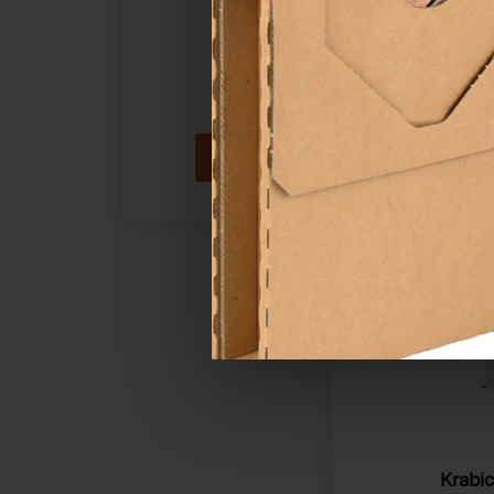
Katalogové číslo:
23210
Cena od
15,13 Kč
Krabi