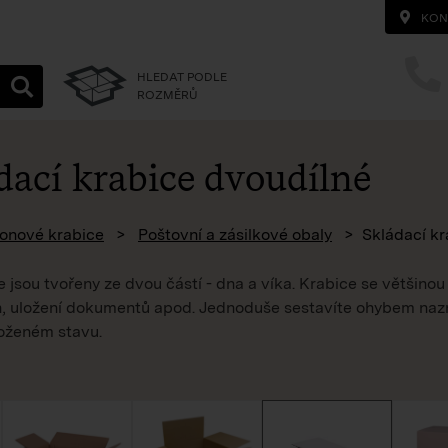
KON
HLEDAT PODLE
ROZMĚRŮ
dací krabice dvoudílné
homepage
onové krabice
Poštovní a zásilkové obaly
Skládací kr
 jsou tvořeny ze dvou částí - dna a víka. Krabice se většinou 
in, uložení dokumentů apod. Jednoduše sestavíte ohybem naz
oženém stavu.