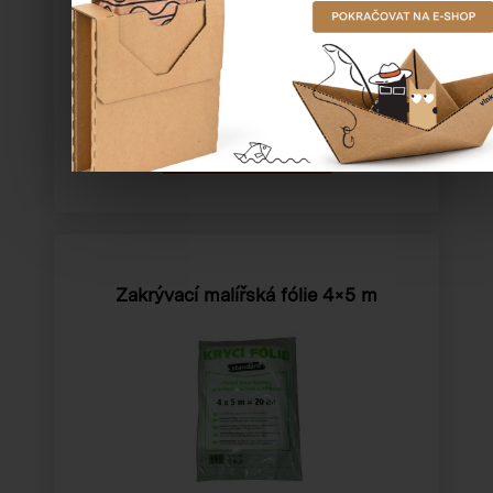
Cena od
158,51 Kč
Zakrývací malířská fólie 4×5 m