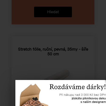
Hledat
Stretch fólie, ruční, pevná, 35my - šíře
50 cm
Katalogové číslo:
91035