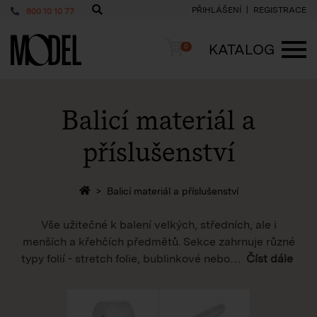
PŘIHLÁŠENÍ
REGISTRACE
800 10 10 77
PackShop
Košík
KATALOG
0
ME
Balicí materiál a
příslušenství
Zpět na homepage
Balicí materiál a příslušenství
Vše užitečné k balení velkých, středních, ale i
menších a křehčích předmětů. Sekce zahrnuje různé
typy folií - stretch folie, bublinkové nebo
…
Číst dále