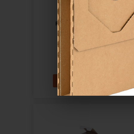
Papírová krabice jednodílná
93×93×30 mm
Katalogové číslo:
23247
Cena od
3,57 Kč