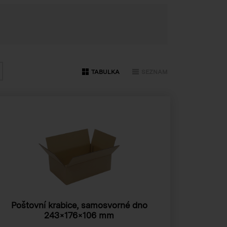
TABULKA
SEZNAM
Poštovní krabice, samosvorné dno
243×176×106 mm