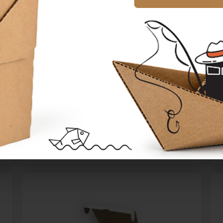
Papírová krabice jednodílná
100×100×40 mm
Katalogové číslo:
23246
Cena od
4,17 Kč