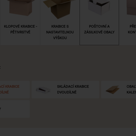
KLOPOVÉ KRABICE -
KRABICE S
POŠTOVNÍ A
PŘE
PĚTIVRSTVÉ
NASTAVITELNOU
ZÁSILKOVÉ OBALY
KON
VÝŠKOU
:
CÍ KRABICE
SKLÁDACÍ KRABICE
OBAL
DÍLNÉ
DVOUDÍLNÉ
KALE
Y