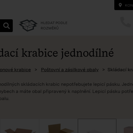
KON
HLEDAT PODLE
ROZMĚRŮ
dací krabice jednodílné
homepage
onové krabice
Poštovní a zásilkové obaly
Skládací kr
nodílných skládacích krabic nepotřebujete lepicí pásku. Jed
ybech a máte obal připravený k naplnění. Lepicí pásku potře
balu.