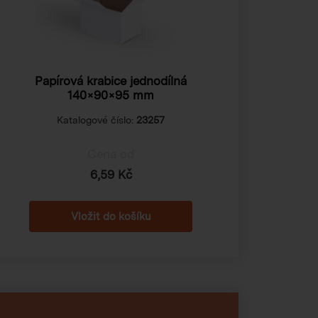
Papírová krabice jednodílná
140×90×95 mm
Katalogové číslo:
23257
Cena od
6,59 Kč