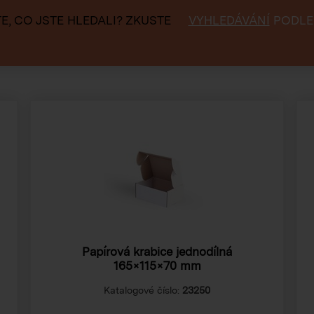
E, CO JSTE HLEDALI?
ZKUSTE
VYHLEDÁVÁNÍ
PODLE
Papírová krabice jednodílná
165×115×70 mm
Katalogové číslo:
23250