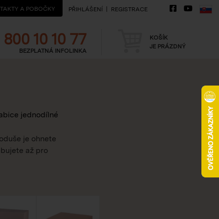
TAKTY A POBOČKY
PŘIHLÁŠENÍ
REGISTRACE
Telefon
Košík
800 10 10 77
KOŠÍK
JE PRÁZDNÝ
BEZPLATNÁ INFOLINKA
abice jednodílné
noduše je ohnete
bujete až pro