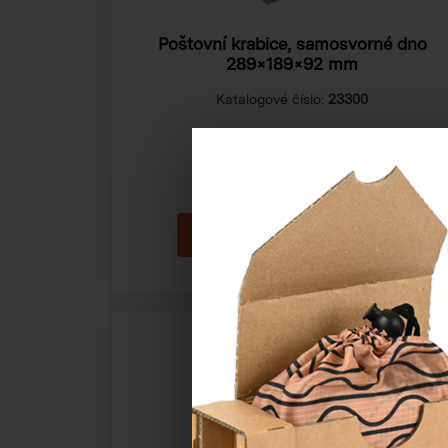
Poštovní krabice, samosvorné dno
289×189×92 mm
Katalogové číslo:
23300
Cena od
11,01 Kč