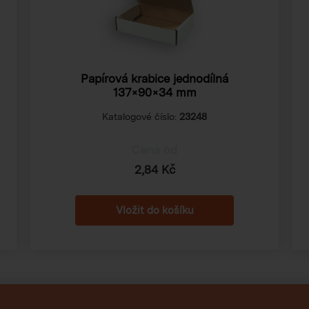
Papírová krabice jednodílná
137×90×34 mm
Katalogové číslo:
23248
Cena od
2,84 Kč