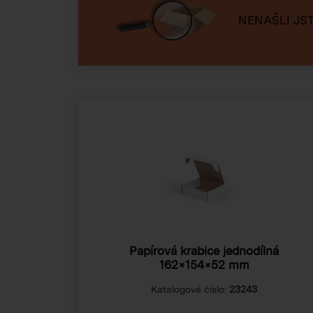
NENAŠLI JST
Papírová krabice jednodílná
162×154×52 mm
Katalogové číslo:
23243