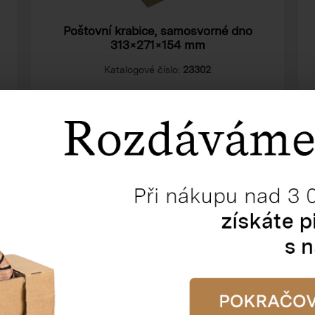
Poštovní krabice, samosvorné dno
313×271×154 mm
Katalogové číslo:
23302
Cena od
15,97 Kč