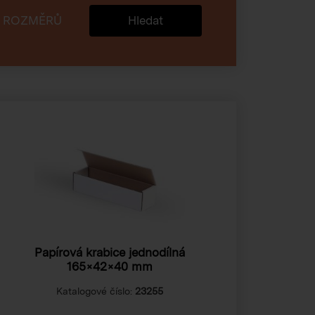
 ROZMĚRŮ
Hledat
Papírová krabice jednodílná
165×42×40 mm
Katalogové číslo:
23255