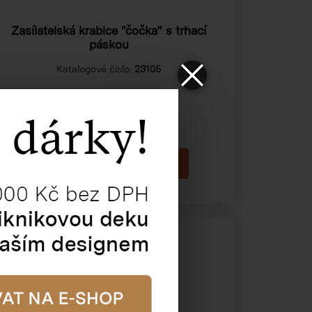
Zasílatelská krabice "čočka" s trhací
páskou
Katalogové číslo:
23105
Cena od
39,45 Kč