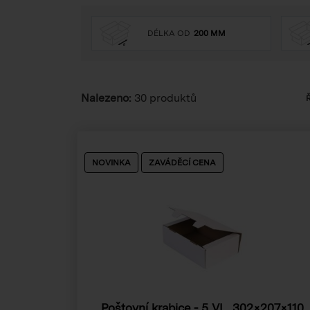
DÉLKA OD
200 MM
Nalezeno:
30 produktů
Ř
NOVINKA
ZAVÁDĚCÍ CENA
Poštovní krabice - 5 VL, 302×207×110