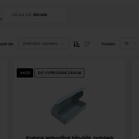
DÉLKA OD
300 MM
Vnitřního rozměru
18
adit dle
Položek
AKCE
DO VYPRODÁNÍ ZÁSOB
Krabice jednodílná bílo-bílá, pololesk