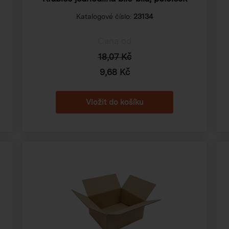
Katalogové číslo:
23134
Cena od
18,07 Kč
9,68 Kč