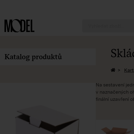
PackShop
Sklá
Katalog produktů
Zpět na 
Kart
Na sestavení jed
v naznačených oh
finální uzavření o