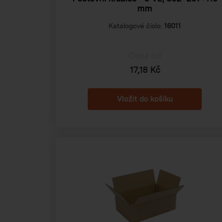
mm
Katalogové číslo:
16011
Cena od
17,18 Kč