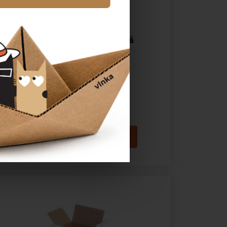
Papírová krabice jednodílná
122×122×40 mm
Katalogové číslo:
23245
Cena od
5,32 Kč