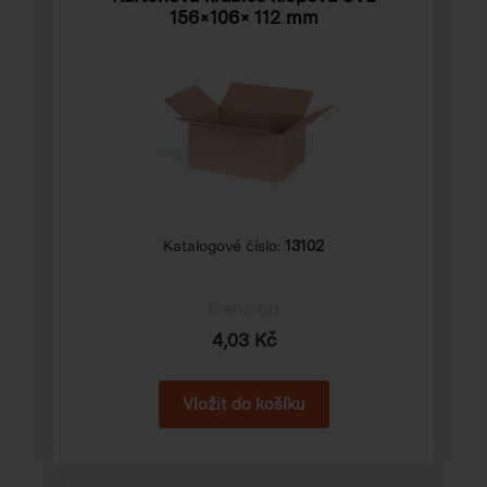
156×106× 112 mm
Katalogové číslo:
13102
Cena od
4,03 Kč