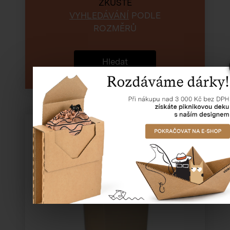
ZKUSTE
VYHLEDÁVÁNÍ
PODLE
ROZMĚRŮ
Hledat
Kartonová klopová krabice 3VL
235×185×305 mm