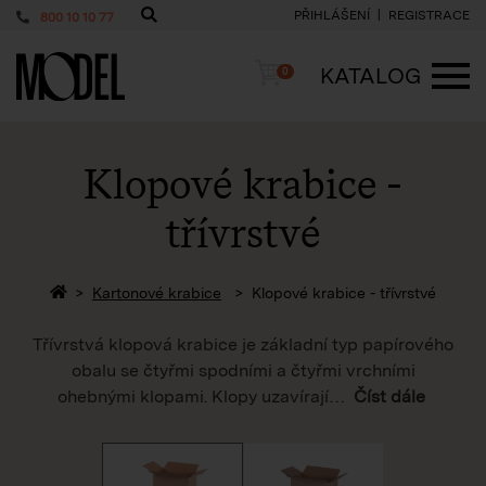
PŘIHLÁŠENÍ
REGISTRACE
800 10 10 77
PackShop
Košík
KATALOG
0
ME
Klopové krabice -
třívrstvé
Zpět na homepage
Kartonové krabice
Klopové krabice - třívrstvé
Třívrstvá klopová krabice je základní typ papírového
obalu se čtyřmi spodními a čtyřmi vrchními
ohebnými klopami. Klopy uzavírají
…
Číst dále