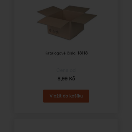
Katalogové číslo:
13113
Cena od
8,99 Kč