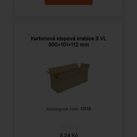
Kartonová klopová krabice 3 VL
300×101×112 mm
Katalogové číslo:
13116
Cena od
5,24 Kč