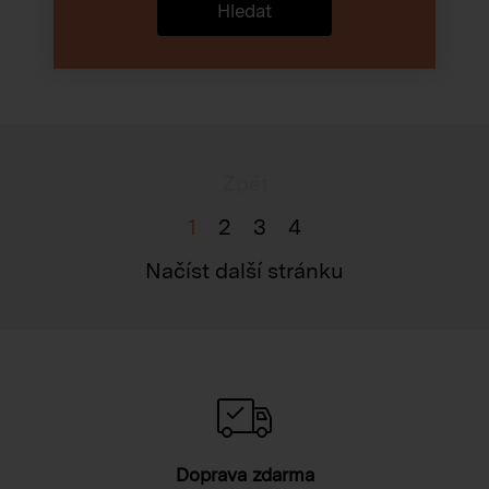
Hledat
Zpět
1
2
3
4
Načíst další stránku
Doprava zdarma