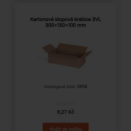
Kartonová klopová krabice 3VL
300×150×100 mm
Katalogové číslo:
13115
Cena od
6,27 Kč