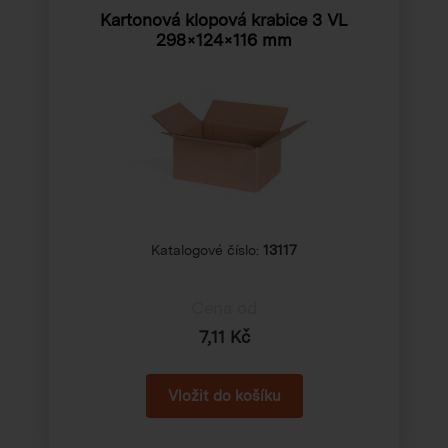
Kartonová klopová krabice 3 VL
298×124×116 mm
Katalogové číslo:
13117
Cena od
7,11 Kč