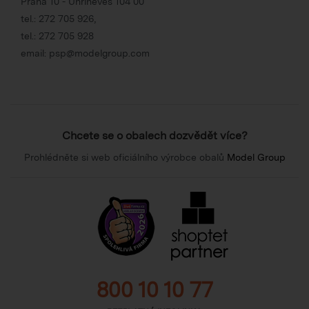
Praha 10 - Uhříněves 104 00
tel.:
272 705 926
,
tel.:
272 705 928
email:
psp@modelgroup.com
Chcete se o obalech dozvědět více?
Prohlédněte si web oficiálního výrobce obalů
Model Group
800 10 10 77