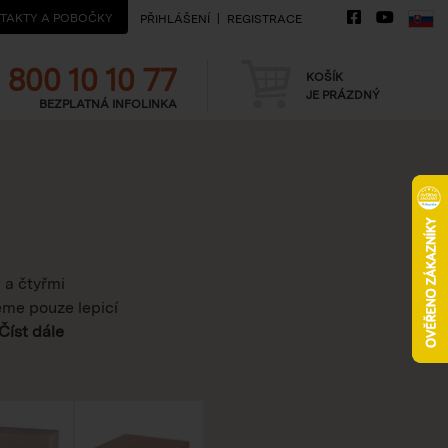
TAKTY A POBOČKY
PŘIHLÁŠENÍ
REGISTRACE
Telefon
Košík
800 10 10 77
KOŠÍK
JE PRÁZDNÝ
BEZPLATNÁ INFOLINKA
 a čtyřmi
jeme pouze lepicí
Číst dále