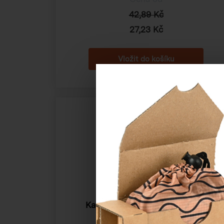
42,89 Kč
27,23 Kč
Kartonová klopová krabice 3VL
165×135×65mm