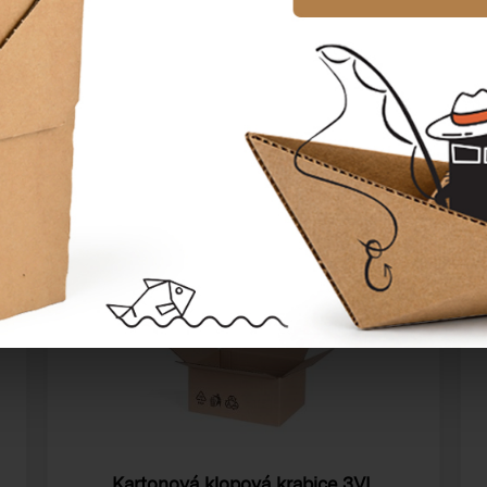
Katalogové číslo:
13103
Cena od
4,82 Kč
Kartonová klopová krabice 3VL