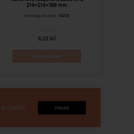
214×214×169 mm
Katalogové číslo:
14218
Cena od
8,23 Kč
Není skladem
 ROZMĚRŮ
Hledat