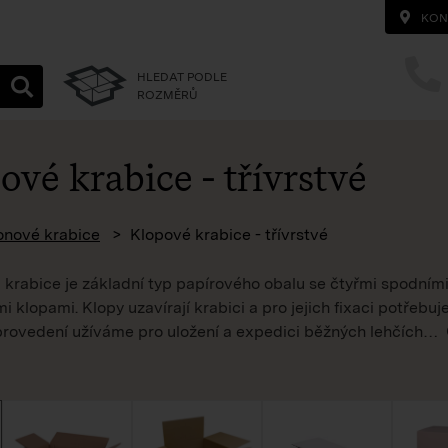
KON
HLEDAT PODLE
ROZMĚRŮ
ové krabice - třívrstvé
homepage
onové krabice
Klopové krabice - třívrstvé
 krabice je základní typ papírového obalu se čtyřmi spodními
 klopami. Klopy uzavírají krabici a pro jejich fixaci potřebu
 provedení užíváme pro uložení a expedici běžných lehčích
…