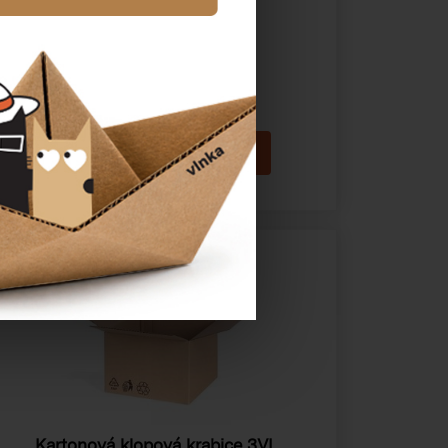
Katalogové číslo:
13107
Cena od
6,68 Kč
Kartonová klopová krabice 3VL