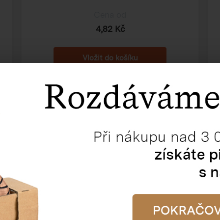
Cena od
4,82 Kč
Kartonová klopová krabice 3VL
200×100×115 mm