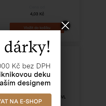
Cena od
4,03 Kč
Kartonová klopová krabice 3VL
200×200×150 mm