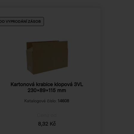
DO VYPRODÁNÍ ZÁSOB
Kartonová krabice klopová 3VL
230×89×115 mm
Katalogové číslo:
14608
Cena od
8,32 Kč