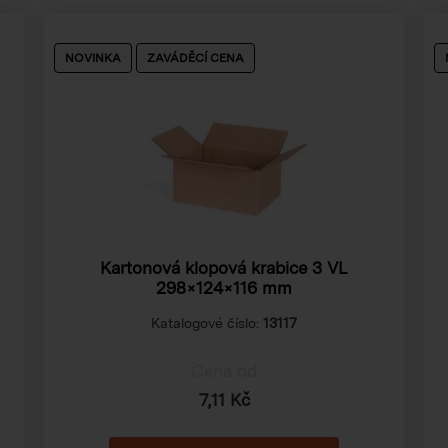
NOVINKA
ZAVÁDĚCÍ CENA
Kartonová klopová krabice 3 VL
298×124×116 mm
Katalogové číslo:
13117
Cena od
7,11 Kč