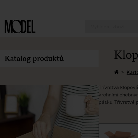
PackShop
Klop
Katalog produktů
Zpět na 
Kart
Třívrstvá klopová
vrchními ohebnými
pásku. Třívrstvé