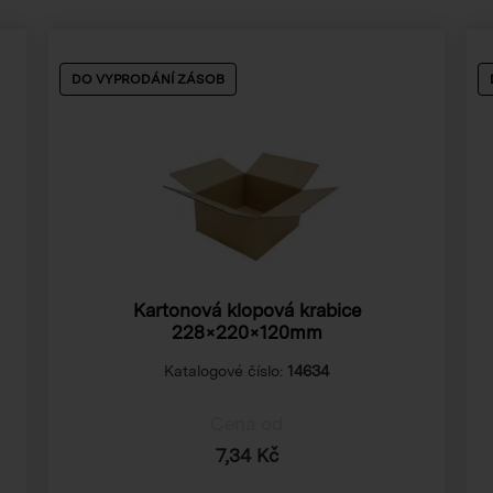
DO VYPRODÁNÍ ZÁSOB
Kartonová klopová krabice
228×220×120mm
Katalogové číslo:
14634
Cena od
7,34 Kč