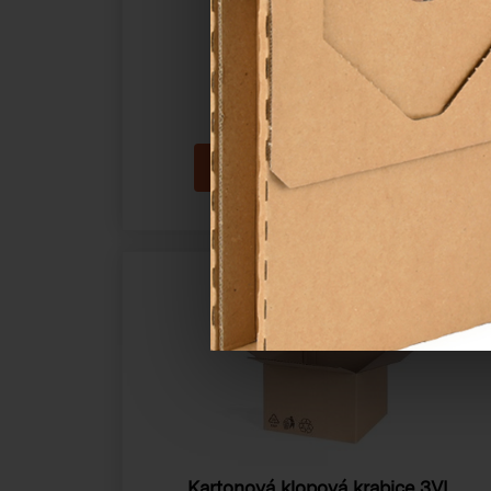
Katalogové číslo:
13100
Cena od
4,56 Kč
Kartonová klopová krabice 3VL