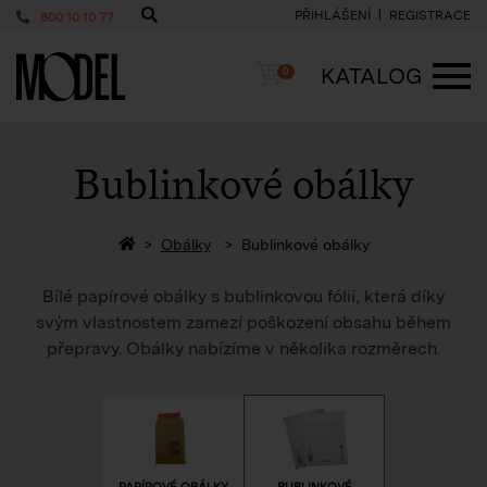
PŘIHLÁŠENÍ
REGISTRACE
800 10 10 77
PackShop
Košík
KATALOG
0
ME
Bublinkové obálky
Zpět na homepage
Obálky
Bublinkové obálky
Bílé papírové obálky s bublinkovou fólií, která díky
svým vlastnostem zamezí poškození obsahu během
přepravy. Obálky nabízíme v několika rozměrech.
PAPÍROVÉ OBÁLKY
BUBLINKOVÉ