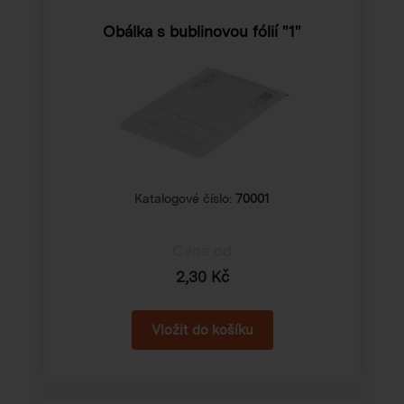
Obálka s bublinovou fólií "1"
Katalogové číslo:
70001
Cena od
2,30 Kč