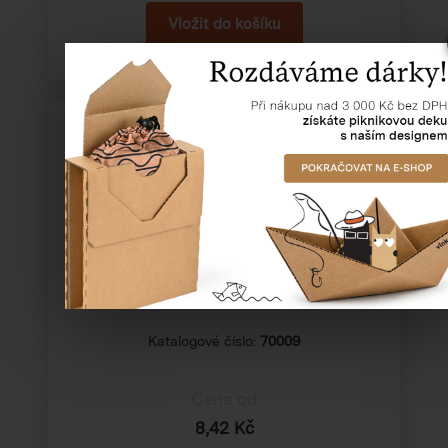
Obálka s bublinkovou fólií "9"
Katalogové číslo:
70009
Cena od
8,42 Kč