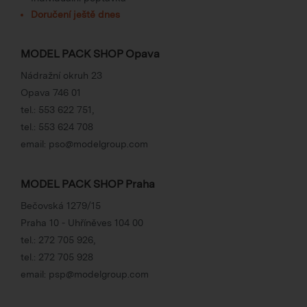
Doručení ještě dnes
MODEL PACK SHOP Opava
Nádražní okruh 23
Opava 746 01
tel.:
553 622 751
,
tel.:
553 624 708
email:
pso@modelgroup.com
MODEL PACK SHOP Praha
Bečovská 1279/15
Praha 10 - Uhříněves 104 00
tel.:
272 705 926
,
tel.:
272 705 928
email:
psp@modelgroup.com