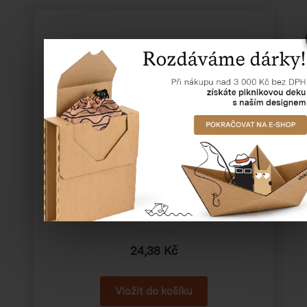
Krabice odnosná, 4 lahve
Katalogové číslo:
43090
Cena od
24,38 Kč