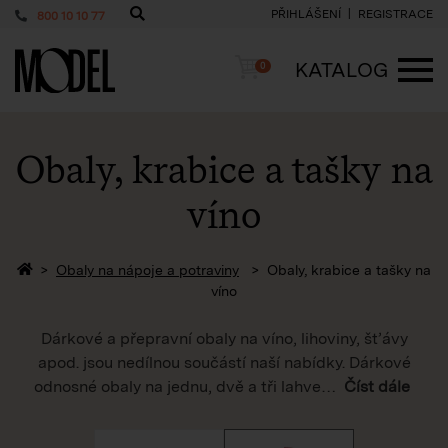
PŘIHLÁŠENÍ
REGISTRACE
800 10 10 77
PackShop
Košík
KATALOG
0
ME
Obaly, krabice a tašky na
víno
Zpět na homepage
Obaly na nápoje a potraviny
Obaly, krabice a tašky na
víno
Dárkové a přepravní obaly na víno, lihoviny, šťávy
apod. jsou nedílnou součástí naší nabídky. Dárkové
odnosné obaly na jednu, dvě a tři lahve
…
Číst dále