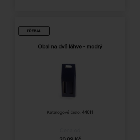
PŘEBAL
Obal na dvě láhve - modrý
Katalogové číslo:
44011
Cena od
20,09 Kč