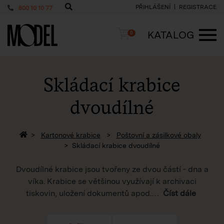
PŘIHLÁŠENÍ
REGISTRACE
800 10 10 77
PackShop
Košík
KATALOG
0
ME
Skládací krabice
dvoudílné
Zpět na homepage
Kartonové krabice
Poštovní a zásilkové obaly
Skládací krabice dvoudílné
Dvoudílné krabice jsou tvořeny ze dvou částí - dna a
víka. Krabice se většinou využívají k archivaci
tiskovin, uložení dokumentů apod.
…
Číst dále