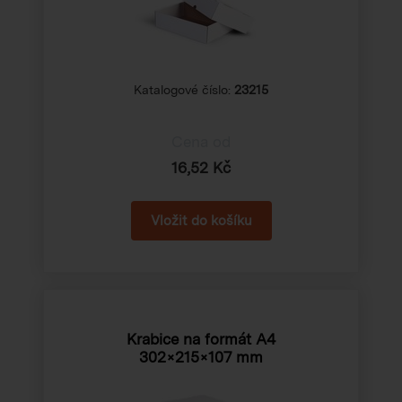
Katalogové číslo:
23215
Cena od
16,52 Kč
Krabice na formát A4
302×215×107 mm