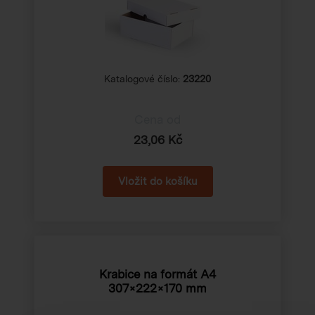
Katalogové číslo:
23220
Cena od
23,06 Kč
Krabice na formát A4
307×222×170 mm