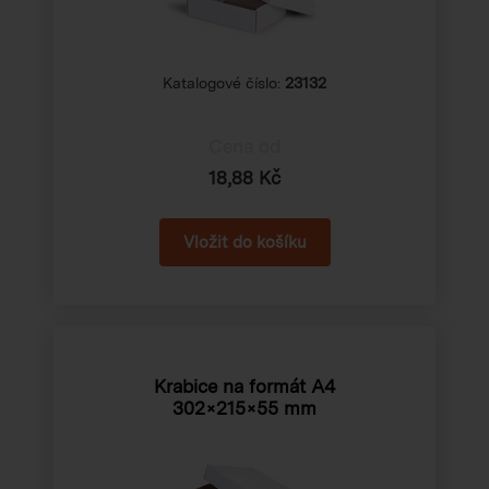
Katalogové číslo:
23132
Cena od
18,88 Kč
Krabice na formát A4
302×215×55 mm