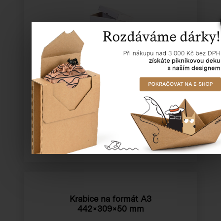
Katalogové číslo:
23221
Cena od
20,33 Kč
Krabice na formát A3
442×309×50 mm