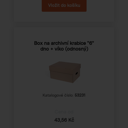
Box na archivní krabice "6"
dno + víko (odnosný)
Katalogové číslo:
53231
Cena od
43,56 Kč