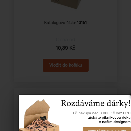
Katalogové číslo:
13151
Cena od
10,39 Kč
Krabice archivační na A4 "19"