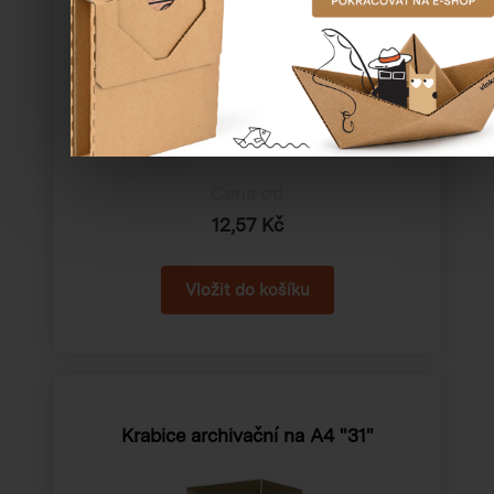
Katalogové číslo:
13152
Cena od
12,57 Kč
Krabice archivační na A4 "31"