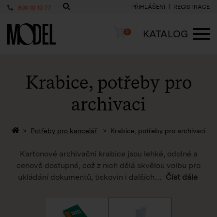
PŘIHLÁŠENÍ
REGISTRACE
800 10 10 77
PackShop
Košík
KATALOG
0
ME
Krabice, potřeby pro
archivaci
Zpět na homepage
Potřeby pro kancelář
Krabice, potřeby pro archivaci
Kartonové archivační krabice jsou lehké, odolné a
cenově dostupné, což z nich dělá skvělou volbu pro
ukládání dokumentů, tiskovin i dalších
…
Číst dále