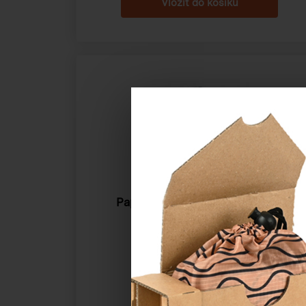
Papírová taška "Modré Vánoce"
360×120×310 mm
Katalogové číslo:
83151
Cena od
27,23 Kč