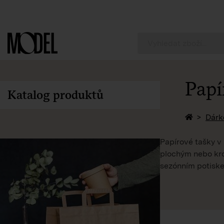
PackShop
Papí
Katalog produktů
Zpět na 
Dárk
Papírové tašky v
plochým nebo kro
sezónním potiske