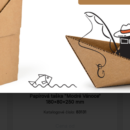
Papírová taška "Modré Vánoce"
180×80×250 mm
Katalogové číslo:
83131
Cena od