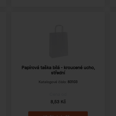
Papírová taška bílá - kroucené ucho,
střední
Katalogové číslo:
83103
Cena od
8,53 Kč