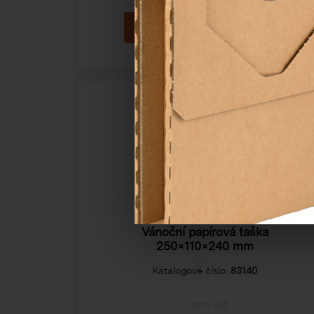
Vánoční papírová taška
250×110×240 mm
Katalogové číslo:
83140
Cena od