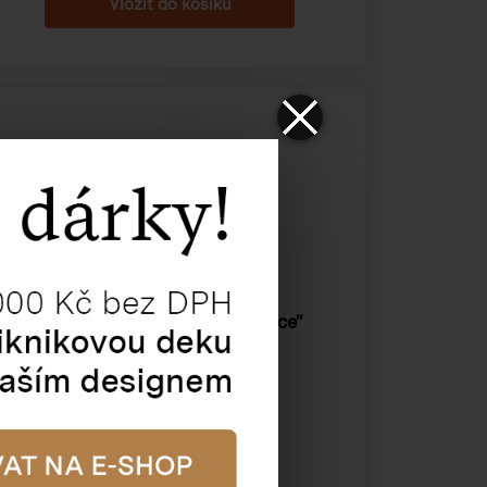
Papírová taška "Modré Vánoce"
230×100×320 mm
Katalogové číslo:
83141
Cena od
19,48 Kč