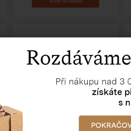
Vánoční papírová taška
360×120×310 mm
Katalogové číslo:
83150
Cena od
23,57 Kč