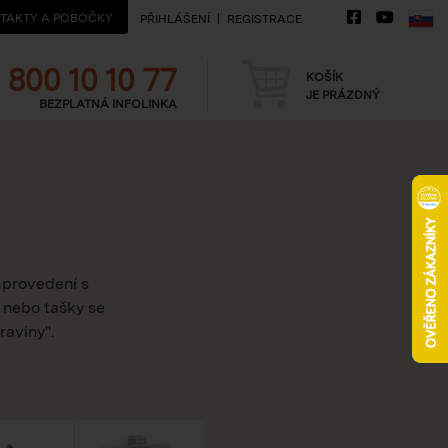
TAKTY A POBOČKY
PŘIHLÁŠENÍ
REGISTRACE
Telefon
Košík
800 10 10 77
KOŠÍK
JE PRÁZDNÝ
BEZPLATNÁ INFOLINKA
 provedení s
 nebo tašky se
raviny".