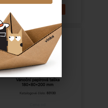
Vánoční papírová taška
180×80×200 mm
Katalogové číslo:
83130
Cena od