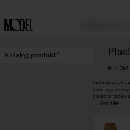
PackShop
Plas
Katalog produktů
Zpět na 
Obál
Šedé plastové ob
variantou pro roz
plastové obálky j
…
Číst dále