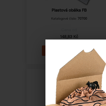
Plastová obálka FB
Katalogové číslo:
70700
Cena od
148,83 Kč