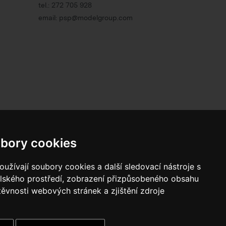
tel.:
272 705 928
email:
psp@modelgroup.com
800 10 10 77
bory cookies
BEZPLATNÁ INFOLINKA
užívají soubory cookies a další sledovací nástroje s
elského prostředí, zobrazení přizpůsobeného obsahu
těvnosti webových stránek a zjištění zdroje