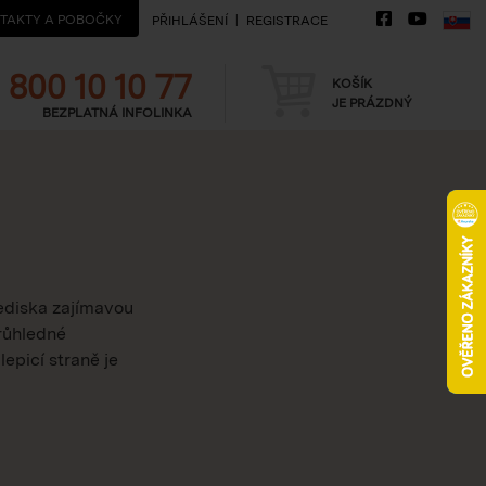
TAKTY A POBOČKY
PŘIHLÁŠENÍ
REGISTRACE
Telefon
Košík
800 10 10 77
KOŠÍK
JE PRÁZDNÝ
BEZPLATNÁ INFOLINKA
lediska zajímavou
Průhledné
epicí straně je