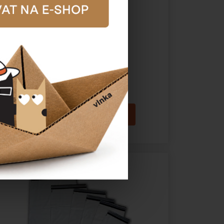
Plastová obálka FB05
Katalogové číslo:
70705
Cena od
441,65 Kč