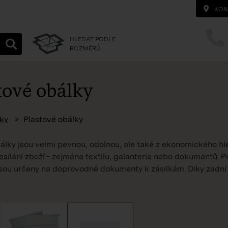
KON
HLEDAT PODLE
ROZMĚRŮ
tové obálky
homepage
ky
Plastové obálky
álky jsou velmi pevnou, odolnou, ale také z ekonomického h
esílání zboží - zejména textilu, galanterie nebo dokumentů. 
sou určeny na doprovodné dokumenty k zásilkám. Díky zadní l