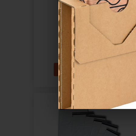
Plastová obálka FB03
Katalogové číslo:
70703
Cena od
223,85 Kč