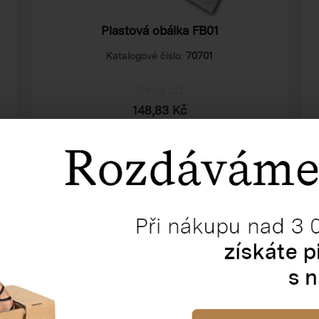
Plastová obálka FB01
Katalogové číslo:
70701
Cena od
148,83 Kč