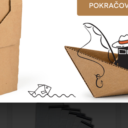
Plastová obálka FB04
Katalogové číslo:
70704
Cena od
350,90 Kč