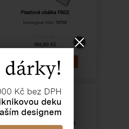
Plastová obálka FB02
Katalogové číslo:
70702
Cena od
193,60 Kč