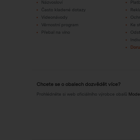
Názvosloví
Plat
Často kladené dotazy
Rek
Videonávody
Ochr
Věrnostní program
Ke s
Přebal na víno
Odst
Indi
Doru
Chcete se o obalech dozvědět více?
Prohlédněte si web oficiálního výrobce obalů
Mode