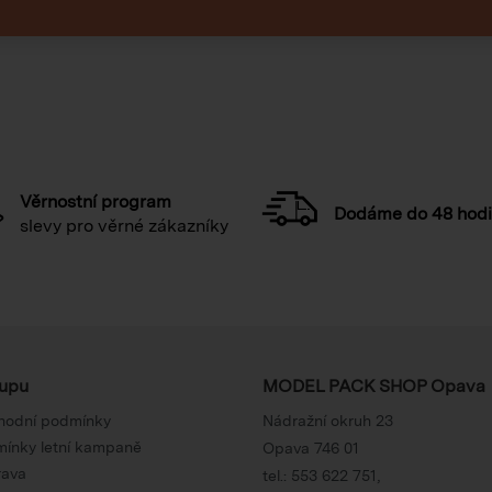
Věrnostní program
Dodáme do 48 hod
slevy pro věrné zákazníky
upu
MODEL PACK SHOP Opava
hodní podmínky
Nádražní okruh 23
ínky letní kampaně
Opava 746 01
rava
tel.:
553 622 751
,