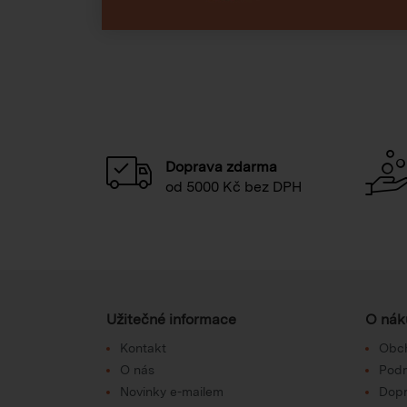
Doprava zdarma
od 5000 Kč bez DPH
Užitečné informace
O nák
Kontakt
Obc
O nás
Podm
Novinky e-mailem
Dop