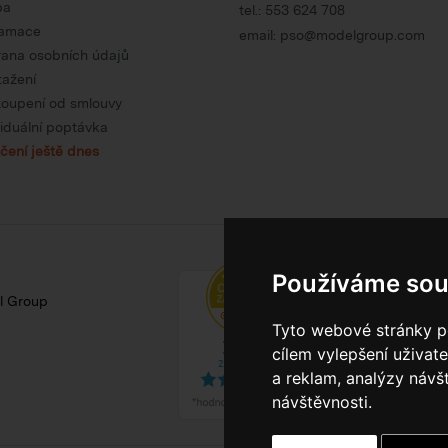
ba
tel.:
553 624 708
lamace
email:
pso@modelgroup.com
ana osobních údajů
tažení
oupení od smlouvy
viduální poptávka
čení ještě dnes
Používáme sou
l Group
Tyto webové stránky po
cílem vylepšení uživat
a reklam, analýzy návš
návštěvnosti.