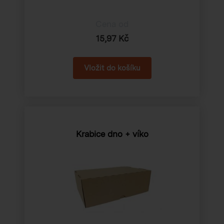
Cena od
15,97 Kč
Krabice dno + víko