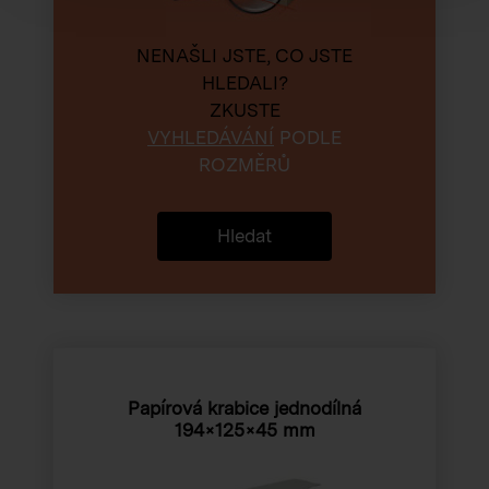
NENAŠLI JSTE, CO JSTE
HLEDALI?
ZKUSTE
VYHLEDÁVÁNÍ
PODLE
ROZMĚRŮ
Hledat
Papírová krabice jednodílná
194×125×45 mm