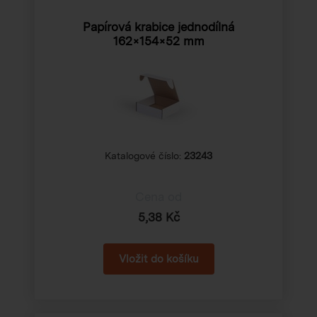
Papírová krabice jednodílná
162×154×52 mm
Katalogové číslo:
23243
Cena od
5,38 Kč