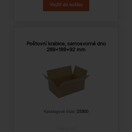
Poštovní krabice, samosvorné dno
289×189×92 mm
Katalogové číslo:
23300
Cena od