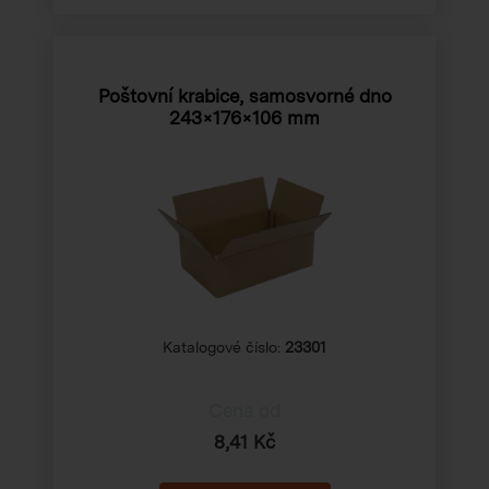
Poštovní krabice, samosvorné dno
243×176×106 mm
Katalogové číslo:
23301
Cena od
8,41 Kč