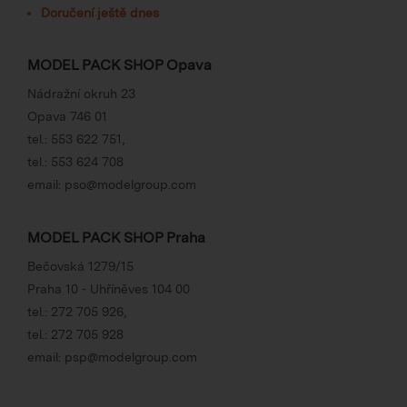
Doručení ještě dnes
MODEL PACK SHOP Opava
Nádražní okruh 23
Opava 746 01
tel.:
553 622 751
,
tel.:
553 624 708
email:
pso@modelgroup.com
MODEL PACK SHOP Praha
Bečovská 1279/15
Praha 10 - Uhříněves 104 00
tel.:
272 705 926
,
tel.:
272 705 928
email:
psp@modelgroup.com