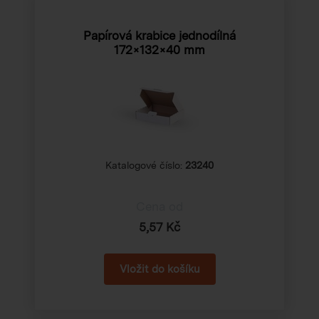
Papírová krabice jednodílná
172×132×40 mm
Katalogové číslo:
23240
Cena od
5,57 Kč