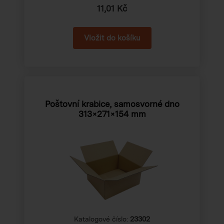
11,01 Kč
Poštovní krabice, samosvorné dno
313×271×154 mm
Katalogové číslo:
23302