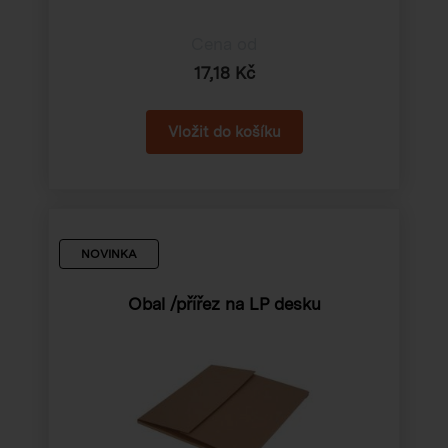
Cena od
17,18 Kč
NOVINKA
Obal /přířez na LP desku