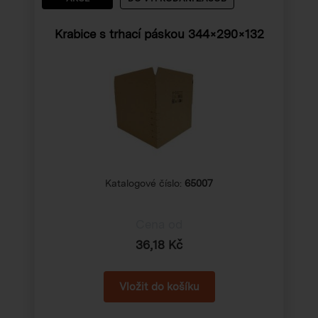
Krabice s trhací páskou 344×290×132
Katalogové číslo:
65007
Cena od
36,18 Kč