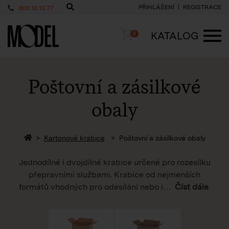
PŘIHLÁŠENÍ
REGISTRACE
800 10 10 77
PackShop
Košík
KATALOG
0
ME
Poštovní a zásilkové
obaly
Zpět na homepage
Kartonové krabice
Poštovní a zásilkové obaly
Jednodílné i dvojdílné krabice určené pro rozesílku
přepravními službami. Krabice od nejmenších
formátů vhodných pro odesílání nebo i
…
Číst dále