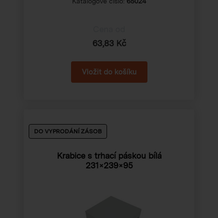
Katalogové číslo:
65024
Cena od
63,83 Kč
DO VYPRODÁNÍ ZÁSOB
Krabice s trhací páskou bílá
231×239×95