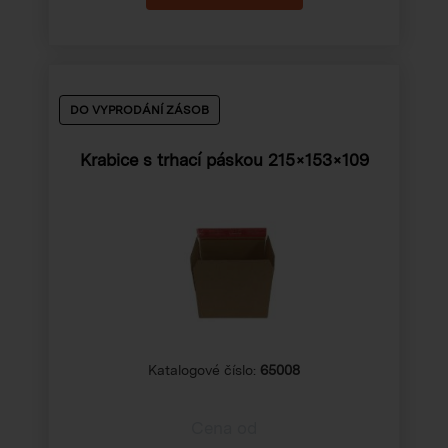
DO VYPRODÁNÍ ZÁSOB
Krabice s trhací páskou 215×153×109
Katalogové číslo:
65008
Cena od