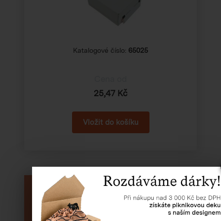
Katalogové číslo:
65025
Cena od
25,47 Kč