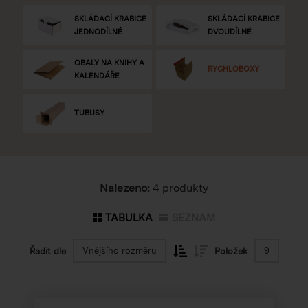
SKLÁDACÍ KRABICE
SKLÁDACÍ KRABICE
JEDNODÍLNÉ
DVOUDÍLNÉ
OBALY NA KNIHY A
RYCHLOBOXY
KALENDÁŘE
TUBUSY
Nalezeno:
4 produkty
TABULKA
SEZNAM
Vnějšího rozměru
9
Řadit dle
Položek