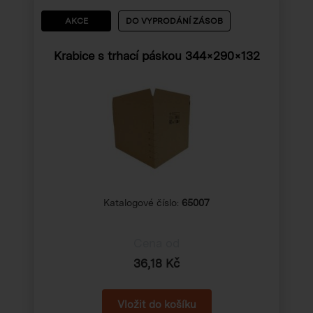
AKCE
DO VYPRODÁNÍ ZÁSOB
Krabice s trhací páskou 344×290×132
Katalogové číslo:
65007
Cena od
36,18 Kč