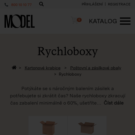
PŘIHLÁŠENÍ
REGISTRACE
800 10 10 77
PackShop
Košík
KATALOG
0
ME
Rychloboxy
Zpět na homepage
Kartonové krabice
Poštovní a zásilkové obaly
Rychloboxy
Potýkáte se s náročným balením zásilek a
potřebujete si zkrátit čas? Naše rychloboxy zkracují
čas zabalení minimálně o 60%, ušetříte
…
Číst dále