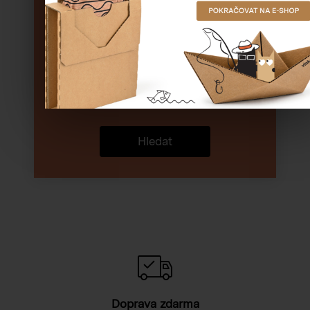
NENAŠLI JSTE, CO JSTE
HLEDALI?
ZKUSTE
VYHLEDÁVÁNÍ
PODLE
ROZMĚRŮ
Hledat
Doprava zdarma