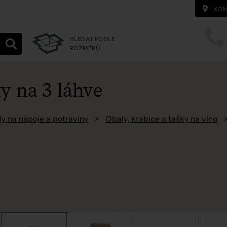
KON
HLEDAT PODLE
ROZMĚRŮ
y na 3 láhve
homepage
y na nápoje a potraviny
Obaly, krabice a tašky na víno