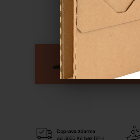
NENAŠLI JST
Doprava zdarma
od 5000 Kč bez DPH