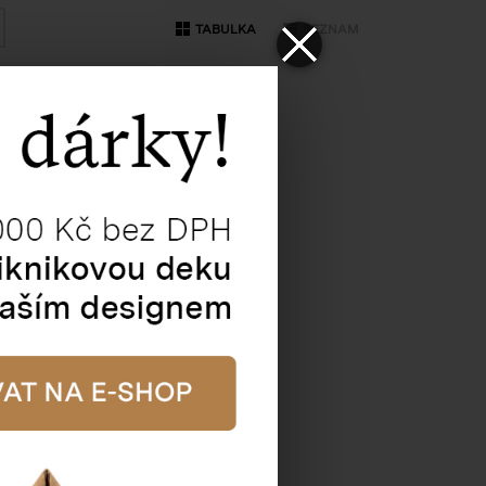
TABULKA
SEZNAM
 3 láhve, hnědá
:
81033