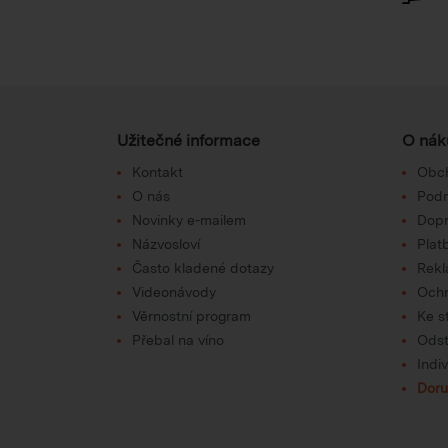
Užitečné informace
O nák
Kontakt
Obc
O nás
Podm
Novinky e-mailem
Dop
Názvosloví
Plat
Často kladené dotazy
Rek
Videonávody
Ochr
Věrnostní program
Ke s
Přebal na víno
Odst
Indi
Doru