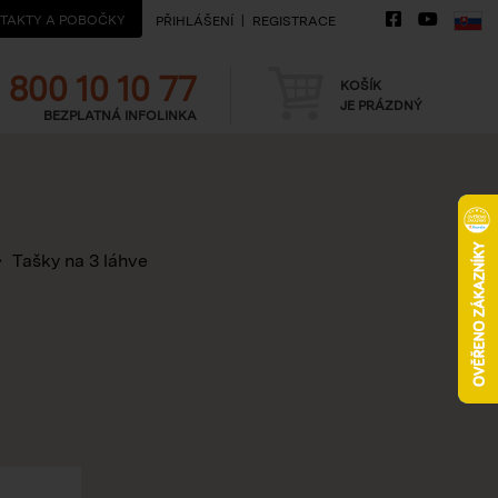
TAKTY A POBOČKY
PŘIHLÁŠENÍ
REGISTRACE
Telefon
Košík
800 10 10 77
KOŠÍK
JE PRÁZDNÝ
BEZPLATNÁ INFOLINKA
Tašky na 3 láhve