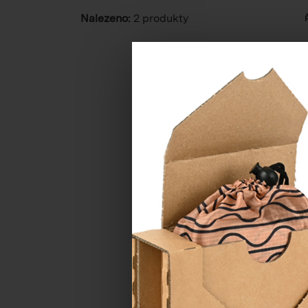
Nalezeno:
2 produkty
Papírová ta
s ok
Katalo