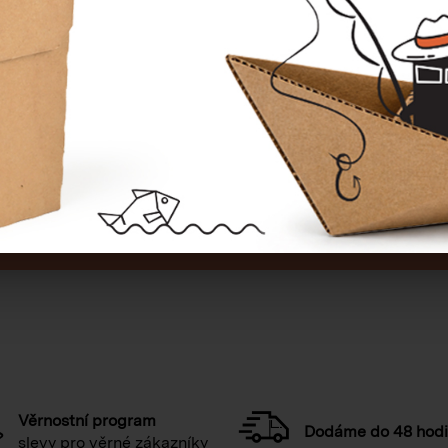
E, CO JSTE HLEDALI?
ZKUSTE
VYHLEDÁVÁNÍ
PODLE
Věrnostní program
Dodáme do 48 hod
slevy pro věrné zákazníky