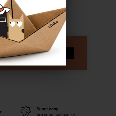
 ROZMĚRŮ
Hledat
Super ceny
in
pro super zákazníky