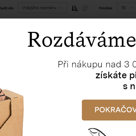
Vnějšího rozměru
18
Řadit dle
Položek
ška na víno, 3 láhve
Papírová taška na víno,
énkem - hnědá
Katalogové číslo
gové číslo:
81015
Cena od
Cena od
38,24 Kč
13,89 Kč