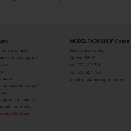
upu
MODEL PACK SHOP Opava
hodní podmínky
Nádražní okruh 23
ínky letní kampaně
Opava 746 01
rava
tel.:
553 622 751
,
ba
tel.:
553 624 708
lamace
email:
pso@modelgroup.com
ana osobních údajů
tažení
oupení od smlouvy
viduální poptávka
čení ještě dnes