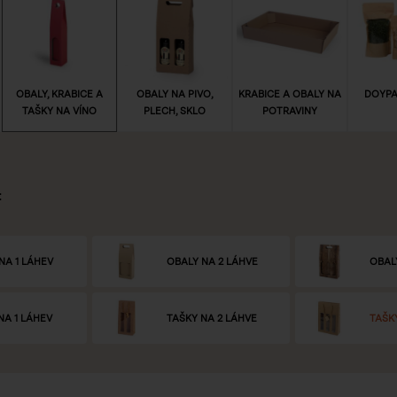
OBALY, KRABICE A
OBALY NA PIVO,
KRABICE A OBALY NA
DOYPA
TAŠKY NA VÍNO
PLECH, SKLO
POTRAVINY
:
NA 1 LÁHEV
OBALY NA 2 LÁHVE
OBAL
NA 1 LÁHEV
TAŠKY NA 2 LÁHVE
TAŠK