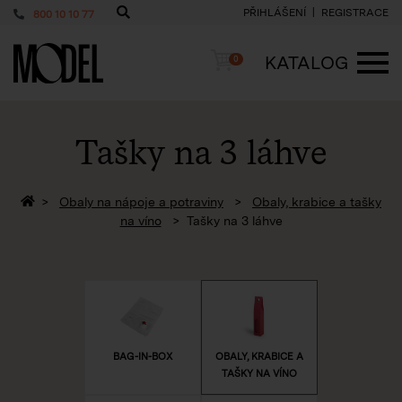
PŘIHLÁŠENÍ
REGISTRACE
800 10 10 77
PackShop
Košík
KATALOG
0
ME
Tašky na 3 láhve
Zpět na homepage
Obaly na nápoje a potraviny
Obaly, krabice a tašky
na víno
Tašky na 3 láhve
BAG-IN-BOX
OBALY, KRABICE A
TAŠKY NA VÍNO