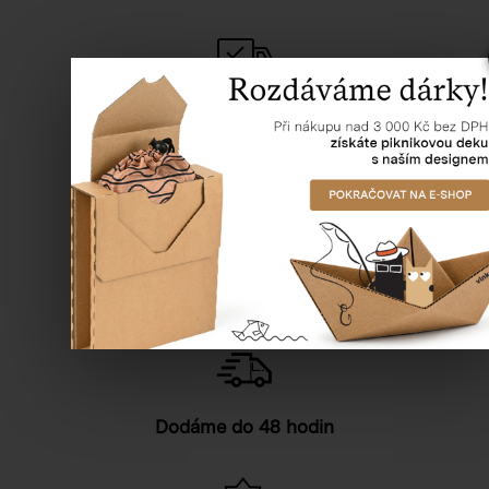
Doprava zdarma
od 5000 Kč bez DPH
Věrnostní program
slevy pro věrné zákazníky
Dodáme do 48 hodin