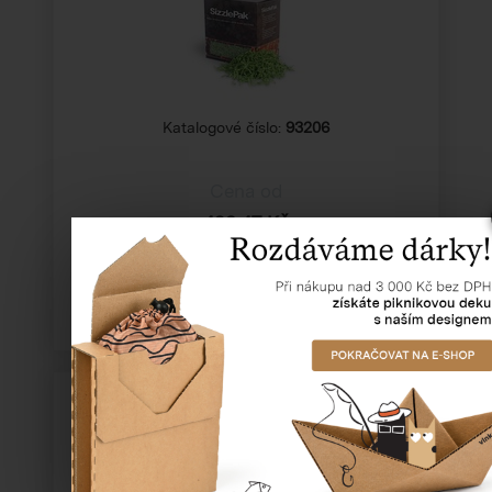
Katalogové číslo:
93206
Cena od
492,47 Kč
SizzlePak tyrkysový