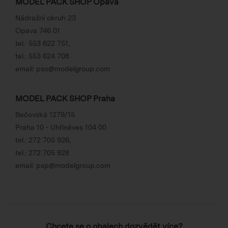
MODEL PACK SHOP Opava
Nádražní okruh 23
Opava 746 01
tel.:
553 622 751
,
tel.:
553 624 708
email:
pso@modelgroup.com
MODEL PACK SHOP Praha
Bečovská 1279/15
Praha 10 - Uhříněves 104 00
tel.:
272 705 926
,
tel.:
272 705 928
email:
psp@modelgroup.com
Chcete se o obalech dozvědět více?