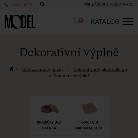
PŘIHLÁŠENÍ
REGISTRACE
800 10 10 77
PackShop
Košík
KATALOG
0
ME
Dekorativní výplně
Zpět na homepage
Dárkové obaly, tašky
Dekorativní výplně, celofán
Dekorativní výplně
KRABIČKY BEZ
KRABICE S
OKÉNKA
OKÉNKEM, KOŠE