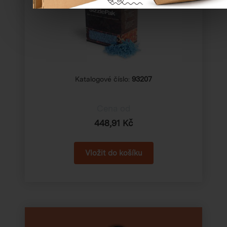
Katalogové číslo:
93207
Cena od
448,91 Kč