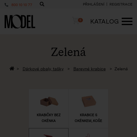
PŘIHLÁŠENÍ
REGISTRACE
800 10 10 77
PackShop
Košík
KATALOG
0
ME
Zelená
Zpět na homepage
Dárkové obaly, tašky
Barevné krabice
Zelená
KRABIČKY BEZ
KRABICE S
OKÉNKA
OKÉNKEM, KOŠE