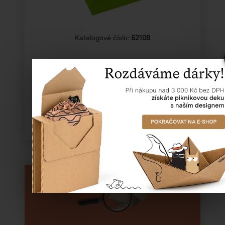
Katalogové číslo:
52108
Cena od
35,21 Kč