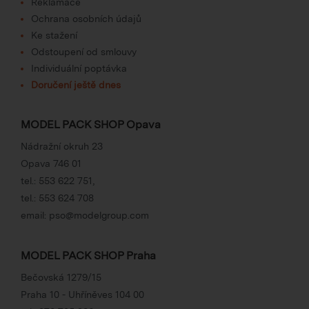
Reklamace
Ochrana osobních údajů
Ke stažení
Odstoupení od smlouvy
Individuální poptávka
Doručení ještě dnes
MODEL PACK SHOP Opava
Nádražní okruh 23
Opava 746 01
tel.:
553 622 751
,
tel.:
553 624 708
email:
pso@modelgroup.com
MODEL PACK SHOP Praha
Bečovská 1279/15
Praha 10 - Uhříněves 104 00