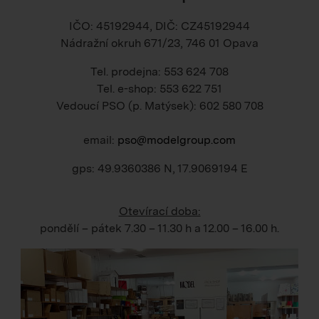
IČO: 45192944, DIČ: CZ45192944
Nádražní okruh 671/23, 746 01 Opava
Tel. prodejna: 553 624 708
Tel. e-shop: 553 622 751
Vedoucí PSO (p. Matýsek): 602 580 708
email:
pso@modelgroup.com
gps: 49.9360386 N, 17.9069194 E
Otevírací doba:
pondělí – pátek
7.30 – 11.30 h
a
12.00 – 16.00 h
.