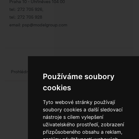
Praha 10 - Uhříněves 104 00
tel.:
272 705 926
,
tel.:
272 705 928
email:
psp@modelgroup.com
Chcete se o obalech dozvědět více?
Prohlédněte si web oficiálního výrobce obalů
Model Group
Používáme soubory
cookies
Tyto webové stránky používají
soubory cookies a další sledovací
nástroje s cílem vylepšení
uživatelského prostředí, zobrazení
800 10 10 77
přizpůsobeného obsahu a reklam,