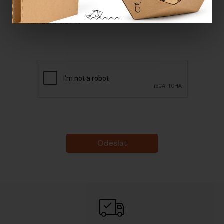
Souhlasím se
zpracováním osobních údajů dle
nařízení GDPR