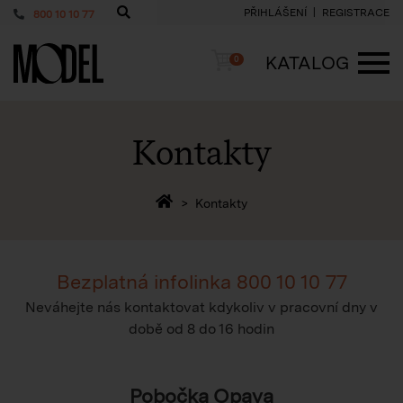
PŘIHLÁŠENÍ
REGISTRACE
800 10 10 77
PackShop
Košík
KATALOG
0
ME
Kontakty
Zpět na homepage
Kontakty
Bezplatná infolinka
800 10 10 77
Neváhejte nás kontaktovat kdykoliv v pracovní dny v
době
od 8 do 16 hodin
Pobočka Opava