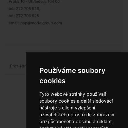
Praha 10 - Uhříněves 104 00
tel.:
272 705 926
,
tel.:
272 705 928
email:
psp@modelgroup.com
Chcete se o obalech dozvědět více?
Prohlédněte si web oficiálního výrobce obalů
Model Group
Používáme soubory
cookies
Tyto webové stránky používají
soubory cookies a další sledovací
nástroje s cílem vylepšení
uživatelského prostředí, zobrazení
800 10 10 77
přizpůsobeného obsahu a reklam,