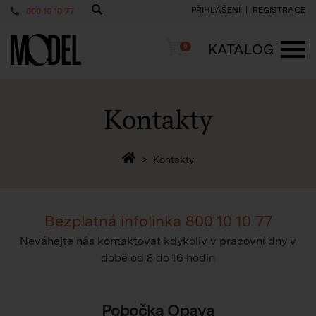
PŘIHLÁŠENÍ
REGISTRACE
800 10 10 77
PackShop
Košík
KATALOG
0
ME
Kontakty
Zpět na homepage
Kontakty
Bezplatná infolinka
800 10 10 77
Neváhejte nás kontaktovat kdykoliv v pracovní dny v
době
od 8 do 16 hodin
Pobočka Opava