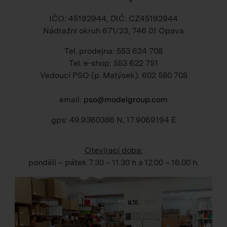
IČO: 45192944, DIČ: CZ45192944
Nádražní okruh 671/23, 746 01 Opava
Tel. prodejna: 553 624 708
Tel. e-shop: 553 622 751
Vedoucí PSO (p. Matýsek): 602 580 708
email:
pso@modelgroup.com
gps: 49.9360386 N, 17.9069194 E
Otevírací doba:
pondělí – pátek
7.30 – 11.30 h
a
12.00 – 16.00 h
.