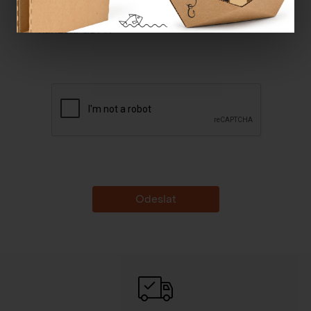
Souhlasím se
zpracováním osobních údajů dle
nařízení GDPR