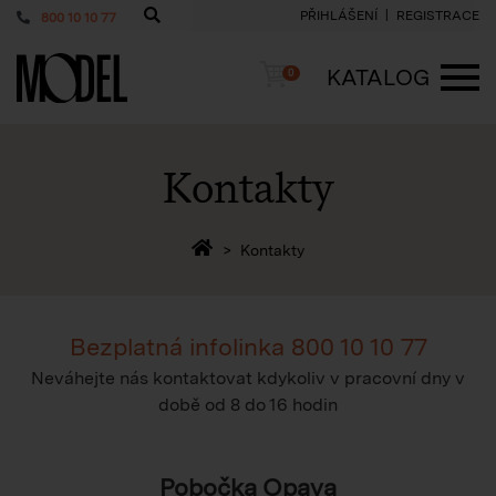
PŘIHLÁŠENÍ
REGISTRACE
800 10 10 77
PackShop
Košík
KATALOG
0
ME
Kontakty
Zpět na homepage
Kontakty
Bezplatná infolinka
800 10 10 77
Neváhejte nás kontaktovat kdykoliv v pracovní dny v
době
od 8 do 16 hodin
Pobočka Opava