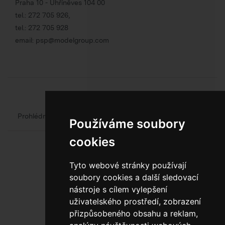
Praha 10 - Uhříněves 104 00
tel.:
272 705 926
,
tel.:
272 705 928
email:
psp@modelgroup.com
Chcete se o obalech dozvědět více?
Prohlédněte si web oficiálního výrobce obalů
Model Group
Používáme soubory
cookies
Tyto webové stránky používají
soubory cookies a další sledovací
nástroje s cílem vylepšení
uživatelského prostředí, zobrazení
800 10 10 77
přizpůsobeného obsahu a reklam,