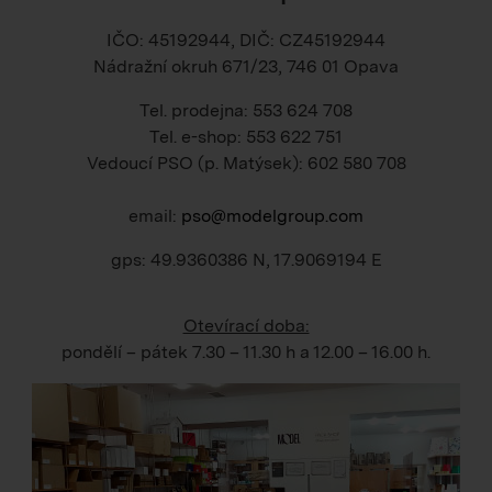
IČO: 45192944, DIČ: CZ45192944
Nádražní okruh 671/23, 746 01 Opava
Tel. prodejna: 553 624 708
Tel. e-shop: 553 622 751
Vedoucí PSO (p. Matýsek): 602 580 708
email:
pso@modelgroup.com
gps: 49.9360386 N, 17.9069194 E
Otevírací doba:
pondělí – pátek
7.30 – 11.30 h
a
12.00 – 16.00 h
.