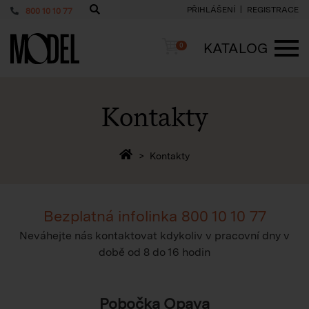
PŘIHLÁŠENÍ
REGISTRACE
800 10 10 77
PackShop
Košík
KATALOG
0
ME
Kontakty
Zpět na homepage
Kontakty
Bezplatná infolinka
800 10 10 77
Neváhejte nás kontaktovat kdykoliv v pracovní dny v
době
od 8 do 16 hodin
Pobočka Opava