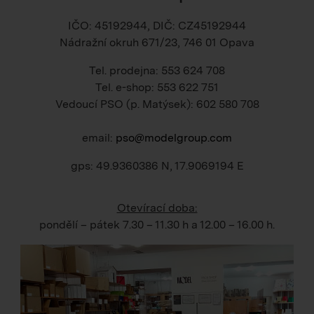
IČO: 45192944, DIČ: CZ45192944
Nádražní okruh 671/23, 746 01 Opava
Tel. prodejna: 553 624 708
Tel. e-shop: 553 622 751
Vedoucí PSO (p. Matýsek): 602 580 708
email:
pso@modelgroup.com
gps: 49.9360386 N, 17.9069194 E
Otevírací doba:
pondělí – pátek
7.30 – 11.30 h
a
12.00 – 16.00 h
.