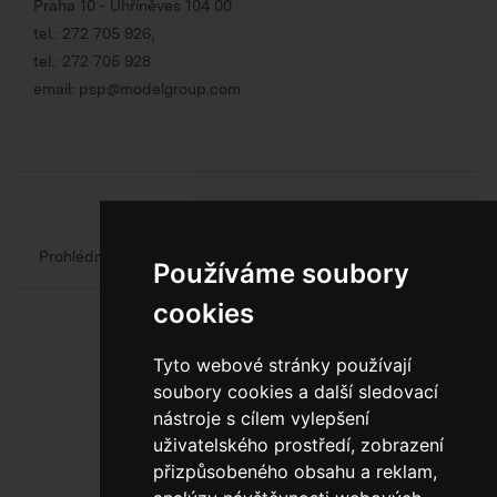
Praha 10 - Uhříněves 104 00
tel.:
272 705 926
,
tel.:
272 705 928
email:
psp@modelgroup.com
Chcete se o obalech dozvědět více?
Prohlédněte si web oficiálního výrobce obalů
Model Group
Používáme soubory
cookies
Tyto webové stránky používají
soubory cookies a další sledovací
nástroje s cílem vylepšení
uživatelského prostředí, zobrazení
800 10 10 77
přizpůsobeného obsahu a reklam,