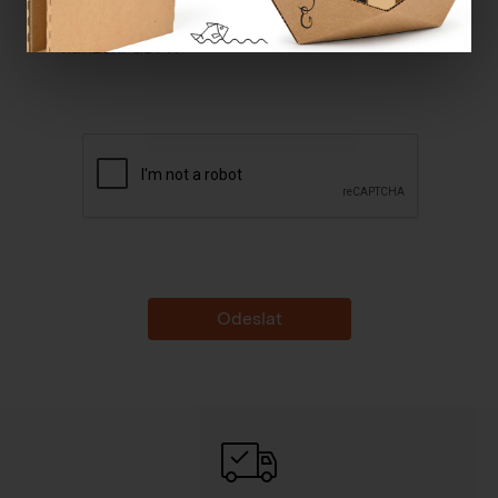
Souhlasím se
zpracováním osobních údajů dle
nařízení GDPR