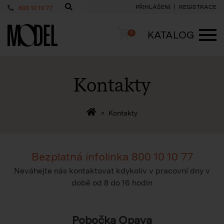
PŘIHLÁŠENÍ
REGISTRACE
800 10 10 77
PackShop
Košík
KATALOG
0
ME
Kontakty
Zpět na homepage
Kontakty
Bezplatná infolinka
800 10 10 77
Neváhejte nás kontaktovat kdykoliv v pracovní dny v
době
od 8 do 16 hodin
Pobočka Opava