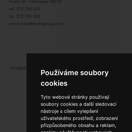
Praha 10 - Uhříněves 104 00
tel.:
272 705 926
,
tel.:
272 705 928
email:
psp@modelgroup.com
Chcete se o obalech dozvědět více?
Prohlédněte si web oficiálního výrobce obalů
Model Group
Používáme soubory
cookies
Tyto webové stránky používají
soubory cookies a další sledovací
nástroje s cílem vylepšení
uživatelského prostředí, zobrazení
800 10 10 77
přizpůsobeného obsahu a reklam,