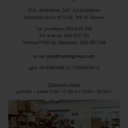
IČO: 45192944, DIČ: CZ45192944
Nádražní okruh 671/23, 746 01 Opava
Tel. prodejna: 553 624 708
Tel. e-shop: 553 622 751
Vedoucí PSO (p. Matýsek): 602 580 708
email:
pso@modelgroup.com
gps: 49.9360386 N, 17.9069194 E
Otevírací doba:
pondělí – pátek
7.30 – 11.30 h
a
12.00 – 16.00 h
.