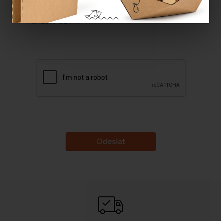
Souhlasím se
zpracováním osobních údajů dle
nařízení GDPR