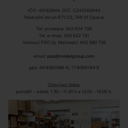
IČO: 45192944, DIČ: CZ45192944
Nádražní okruh 671/23, 746 01 Opava
Tel. prodejna: 553 624 708
Tel. e-shop: 553 622 751
Vedoucí PSO (p. Matýsek): 602 580 708
email:
pso@modelgroup.com
gps: 49.9360386 N, 17.9069194 E
Otevírací doba:
pondělí – pátek
7.30 – 11.30 h
a
12.00 – 16.00 h
.