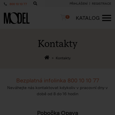
PŘIHLÁŠENÍ
REGISTRACE
800 10 10 77
PackShop
Košík
KATALOG
0
ME
Kontakty
Zpět na homepage
Kontakty
Bezplatná infolinka
800 10 10 77
Neváhejte nás kontaktovat kdykoliv v pracovní dny v
době
od 8 do 16 hodin
Pobočka Opava