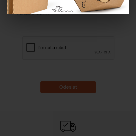
Souhlasím se
zpracováním osobních údajů dle
nařízení GDPR