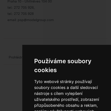
Praha 10 - Uhříněves 104 00
tel.:
272 705 926
,
tel.:
272 705 928
email:
psp@modelgroup.com
Chcete se o obalech dozvědět více?
Prohlédněte si web oficiálního výrobce obalů
Model Group
Používáme soubory
cookies
Tyto webové stránky používají
soubory cookies a další sledovací
nástroje s cílem vylepšení
uživatelského prostředí, zobrazení
800 10 10 77
přizpůsobeného obsahu a reklam,