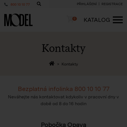
PŘIHLÁŠENÍ
REGISTRACE
800 10 10 77
PackShop
Košík
KATALOG
0
ME
Kontakty
Zpět na homepage
Kontakty
Bezplatná infolinka
800 10 10 77
Neváhejte nás kontaktovat kdykoliv v pracovní dny v
době
od 8 do 16 hodin
Pobočka Opava