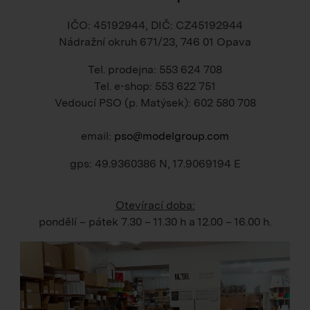
IČO: 45192944, DIČ: CZ45192944
Nádražní okruh 671/23, 746 01 Opava
Tel. prodejna: 553 624 708
Tel. e-shop: 553 622 751
Vedoucí PSO (p. Matýsek): 602 580 708
email:
pso@modelgroup.com
gps: 49.9360386 N, 17.9069194 E
Otevírací doba:
pondělí – pátek
7.30 – 11.30 h
a
12.00 – 16.00 h
.