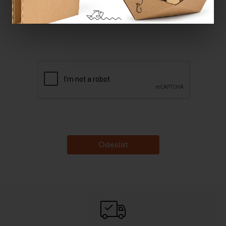
Souhlasím se
zpracováním osobních údajů dle
nařízení GDPR