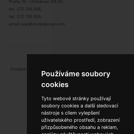
Praha 10 - Uhříněves 104 00
tel.:
272 705 926
,
tel.:
272 705 928
email:
psp@modelgroup.com
Chcete se o obalech dozvědět více?
Prohlédněte si web oficiálního výrobce obalů
Model Group
Používáme soubory
cookies
Tyto webové stránky používají
soubory cookies a další sledovací
nástroje s cílem vylepšení
uživatelského prostředí, zobrazení
800 10 10 77
přizpůsobeného obsahu a reklam,