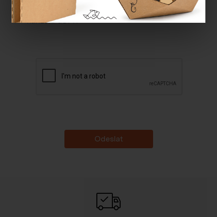
Souhlasím se
zpracováním osobních údajů dle
nařízení GDPR