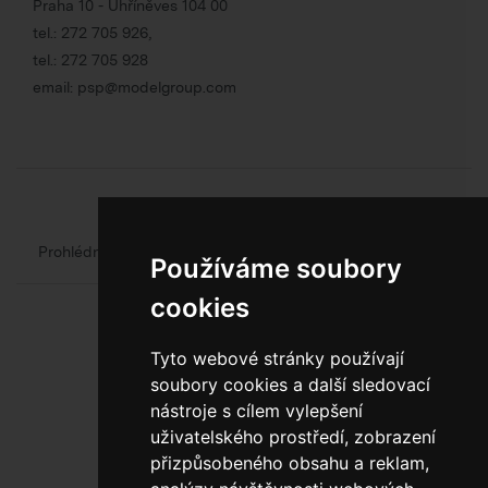
Praha 10 - Uhříněves 104 00
tel.:
272 705 926
,
tel.:
272 705 928
email:
psp@modelgroup.com
Chcete se o obalech dozvědět více?
Prohlédněte si web oficiálního výrobce obalů
Model Group
Používáme soubory
cookies
Tyto webové stránky používají
soubory cookies a další sledovací
nástroje s cílem vylepšení
uživatelského prostředí, zobrazení
800 10 10 77
přizpůsobeného obsahu a reklam,