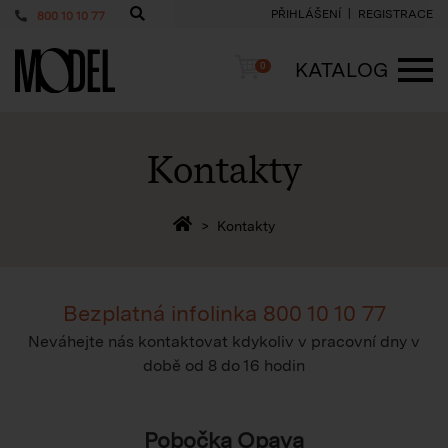
PŘIHLÁŠENÍ
REGISTRACE
800 10 10 77
PackShop
Košík
KATALOG
0
ME
Kontakty
Zpět na homepage
Kontakty
Bezplatná infolinka
800 10 10 77
Neváhejte nás kontaktovat kdykoliv v pracovní dny v
době
od 8 do 16 hodin
Pobočka Opava