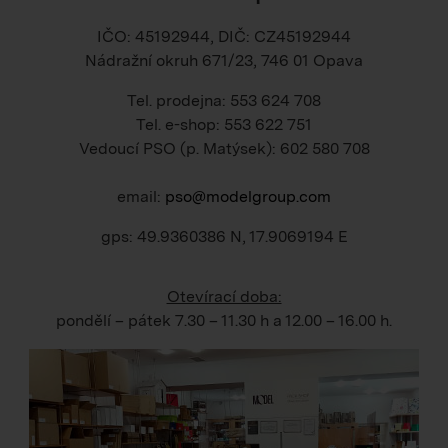
IČO: 45192944, DIČ: CZ45192944
Nádražní okruh 671/23, 746 01 Opava
Tel. prodejna: 553 624 708
Tel. e-shop: 553 622 751
Vedoucí PSO (p. Matýsek): 602 580 708
email:
pso@modelgroup.com
gps: 49.9360386 N, 17.9069194 E
Otevírací doba:
pondělí – pátek
7.30 – 11.30 h
a
12.00 – 16.00 h
.