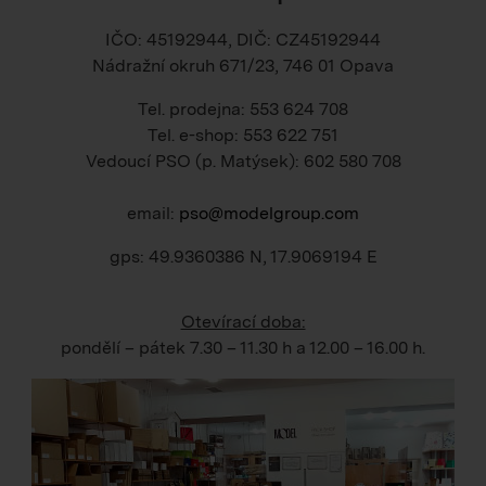
IČO: 45192944, DIČ: CZ45192944
Nádražní okruh 671/23, 746 01 Opava
Tel. prodejna: 553 624 708
Tel. e-shop: 553 622 751
Vedoucí PSO (p. Matýsek): 602 580 708
email:
pso@modelgroup.com
gps: 49.9360386 N, 17.9069194 E
Otevírací doba:
pondělí – pátek
7.30 – 11.30 h
a
12.00 – 16.00 h
.