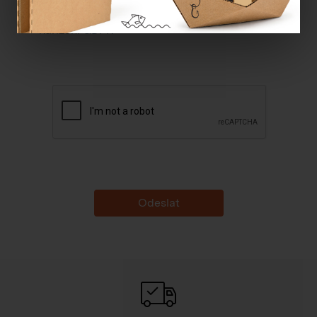
Souhlasím se
zpracováním osobních údajů dle
nařízení GDPR