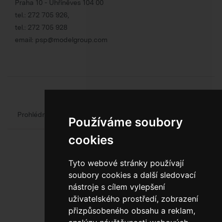
Praha 10 - Uhříněves 104 00
tel.:
272 705 926
,
tel.:
272 705 928
email:
psp@modelgroup.com
Chcete se o obalech dozvědět více?
Prohlédněte si web oficiálního výrobce obalů
Model Group
Používáme soubory
cookies
Tyto webové stránky používají
soubory cookies a další sledovací
nástroje s cílem vylepšení
uživatelského prostředí, zobrazení
800 10 10 77
přizpůsobeného obsahu a reklam,