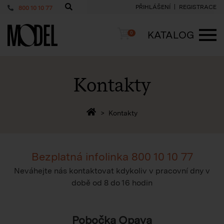
PŘIHLÁŠENÍ
REGISTRACE
800 10 10 77
PackShop
Košík
KATALOG
0
ME
Kontakty
Zpět na homepage
Kontakty
Bezplatná infolinka
800 10 10 77
Neváhejte nás kontaktovat kdykoliv v pracovní dny v
době
od 8 do 16 hodin
Pobočka Opava