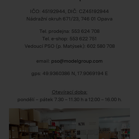
IČO: 45192944, DIČ: CZ45192944
Nádražní okruh 671/23, 746 01 Opava
Tel. prodejna: 553 624 708
Tel. e-shop: 553 622 751
Vedoucí PSO (p. Matýsek): 602 580 708
email:
pso@modelgroup.com
gps: 49.9360386 N, 17.9069194 E
Otevírací doba:
pondělí – pátek
7.30 – 11.30 h
a
12.00 – 16.00 h
.