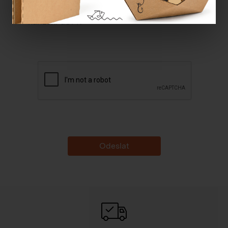
Souhlasím se
zpracováním osobních údajů dle
nařízení GDPR