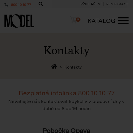
PŘIHLÁŠENÍ
REGISTRACE
800 10 10 77
PackShop
Košík
KATALOG
0
ME
Kontakty
Zpět na homepage
Kontakty
Bezplatná infolinka
800 10 10 77
Neváhejte nás kontaktovat kdykoliv v pracovní dny v
době
od 8 do 16 hodin
Pobočka Opava