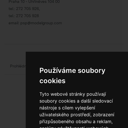
Praha 10 - Uhříněves 104 00
tel.:
272 705 926
,
tel.:
272 705 928
email:
psp@modelgroup.com
Chcete se o obalech dozvědět více?
Prohlédněte si web oficiálního výrobce obalů
Model Group
Používáme soubory
cookies
Tyto webové stránky používají
soubory cookies a další sledovací
nástroje s cílem vylepšení
uživatelského prostředí, zobrazení
800 10 10 77
přizpůsobeného obsahu a reklam,