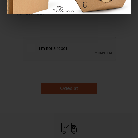
Souhlasím se
zpracováním osobních údajů dle
nařízení GDPR