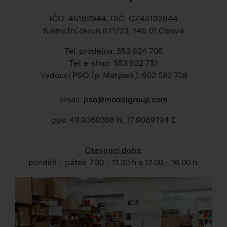
IČO: 45192944, DIČ: CZ45192944
Nádražní okruh 671/23, 746 01 Opava
Tel. prodejna: 553 624 708
Tel. e-shop: 553 622 751
Vedoucí PSO (p. Matýsek): 602 580 708
email:
pso@modelgroup.com
gps: 49.9360386 N, 17.9069194 E
Otevírací doba:
pondělí – pátek
7.30 – 11.30 h
a
12.00 – 16.00 h
.