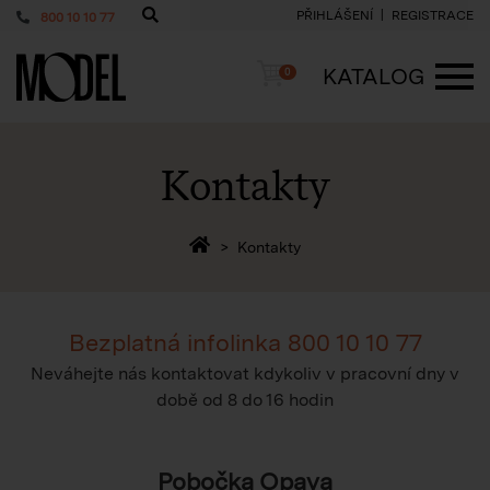
PŘIHLÁŠENÍ
REGISTRACE
800 10 10 77
PackShop
Košík
KATALOG
0
ME
Kontakty
Zpět na homepage
Kontakty
Bezplatná infolinka
800 10 10 77
Neváhejte nás kontaktovat kdykoliv v pracovní dny v
době
od 8 do 16 hodin
Pobočka Opava