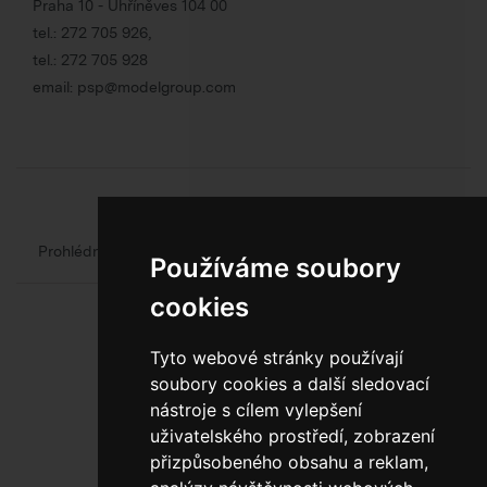
Praha 10 - Uhříněves 104 00
tel.:
272 705 926
,
tel.:
272 705 928
email:
psp@modelgroup.com
Chcete se o obalech dozvědět více?
Prohlédněte si web oficiálního výrobce obalů
Model Group
Používáme soubory
cookies
Tyto webové stránky používají
soubory cookies a další sledovací
nástroje s cílem vylepšení
uživatelského prostředí, zobrazení
800 10 10 77
přizpůsobeného obsahu a reklam,