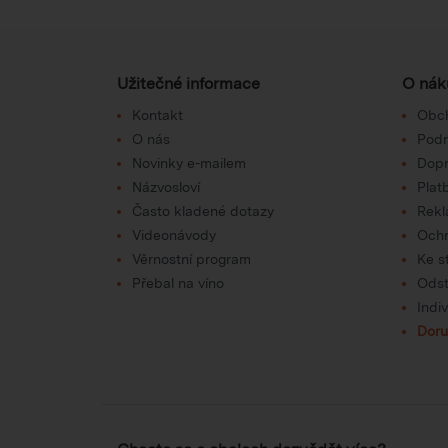
Užitečné informace
O nák
Kontakt
Obc
O nás
Podm
Novinky e-mailem
Dop
Názvosloví
Plat
Často kladené dotazy
Rek
Videonávody
Ochr
Věrnostní program
Ke s
Přebal na víno
Odst
Indi
Doru