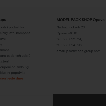
upu
MODEL PACK SHOP Opava
hodní podmínky
Nádražní okruh 23
ínky letní kampaně
Opava 746 01
rava
tel.:
553 622 751
,
ba
tel.:
553 624 708
lamace
email:
pso@modelgroup.com
ana osobních údajů
tažení
oupení od smlouvy
viduální poptávka
čení ještě dnes