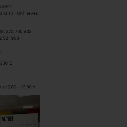
192944
aha 10 - Uhřiněves
28, 272 705 932
2 521 903
m
.930"E
h
a
12.00 – 16.00 h
.