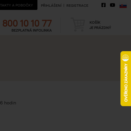
TAKTY A POBOČKY
PŘIHLÁŠENÍ
REGISTRACE
Telefon
Košík
800 10 10 77
KOŠÍK
JE PRÁZDNÝ
BEZPLATNÁ INFOLINKA
16 hodin