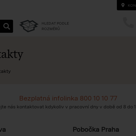
KON
HLEDAT PODLE
ROZMĚRŮ
akty
na homepage
takty
Bezplatná infolinka
800 10 10 77
te nás kontaktovat kdykoliv v pracovní dny v době
od 8 do 
va
Pobočka Praha