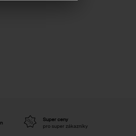
Super ceny
in
pro super zákazníky