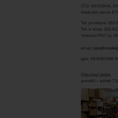
IČO: 45192944, D
Nádražní okruh 67
Tel. prodejna: 553
Tel. e-shop: 553 62
Vedoucí PSO (p. M
email:
pso@modelg
gps: 49.9360386 N
Otevírací doba:
pondělí – pátek
7.3