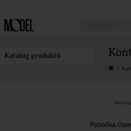
PackShop
Kont
Katalog produktů
Zpět 
Kon
Neváhej
Pobočka Opa