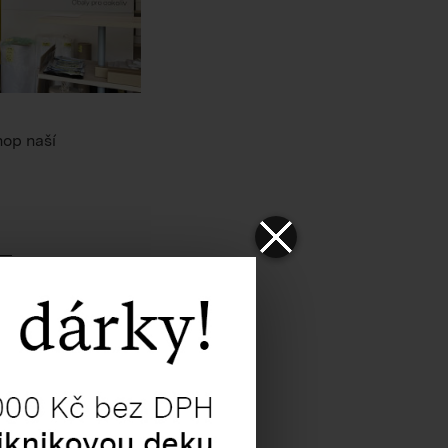
hop naší
modelgroup.com
.