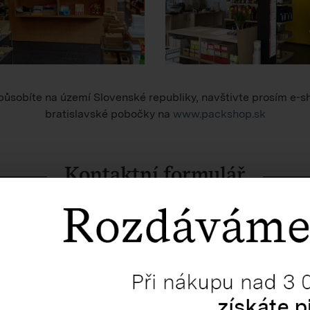
ůsobíte na území Slovenské republiky, navštivte prosím e-s
bratislavské pobočky na
www.packshop.sk
Kontaktní formulář
apište nám do níže uvedeného formuláře nebo na e-mail
pso@
V nejbližším možném termínu odpovíme.
PŘÍJMENÍ *