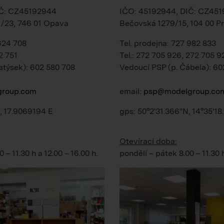
IČ: CZ45192944
IČO: 45192944, DIČ: CZ45
1/23, 746 01 Opava
Bečovská 1279/15, 104 00 Pr
 624 708
Tel. prodejna: 727 982 833
2 751
Tel.: 272 705 926, 272 705 9
atýsek): 602 580 708
Vedoucí PSP (p. Čábela): 60
roup.com
email:
psp@modelgroup.co
, 17.9069194 E
gps: 50°2'31.366"N, 14°35'18
Otevírací doba:
0 – 11.30 h
a
12.00 – 16.00 h
.
pondělí – pátek
8.00 – 11.30 