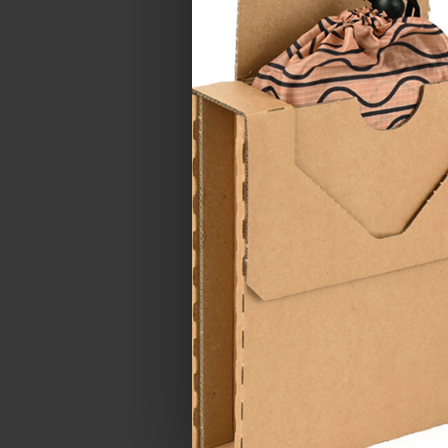
TELEFON
LOKALITA
ZPRÁVA *
Souhlasím se
z