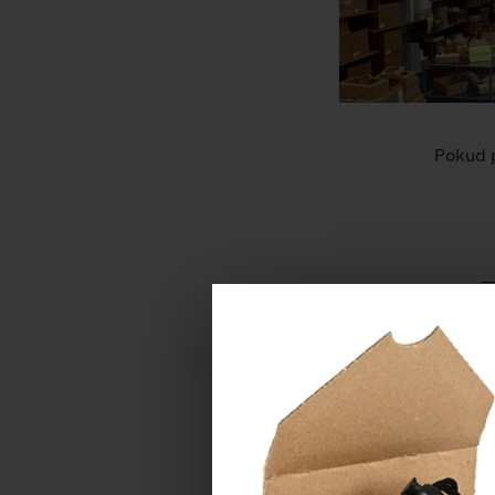
Pokud p
Máte-li dotaz, n
JMÉNO *