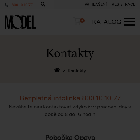
PŘIHLÁŠENÍ
REGISTRACE
800 10 10 77
PackShop
Košík
KATALOG
0
ME
Kontakty
Zpět na homepage
Kontakty
Bezplatná infolinka
800 10 10 77
Neváhejte nás kontaktovat kdykoliv v pracovní dny v
době
od 8 do 16 hodin
Pobočka Opava