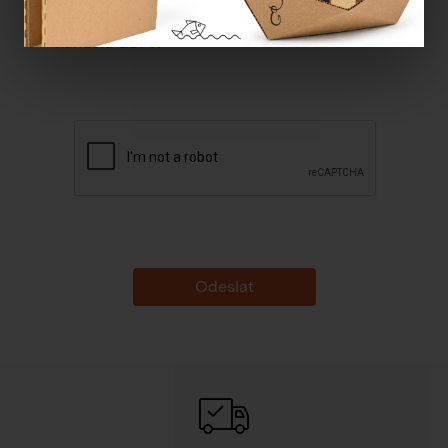
Souhlasím se
zpracováním osobních údajů dle
nařízení GDPR