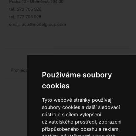
Praha 10 - Uhříněves 104 00
tel.:
272 705 926
,
tel.:
272 705 928
email:
psp@modelgroup.com
Chcete se o obalech dozvědět více?
Prohlédněte si web oficiálního výrobce obalů
Model Group
Používáme soubory
cookies
Tyto webové stránky používají
soubory cookies a další sledovací
nástroje s cílem vylepšení
uživatelského prostředí, zobrazení
800 10 10 77
přizpůsobeného obsahu a reklam,