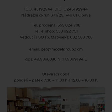
IČO: 45192944, DIČ: CZ45192944
Nádražní okruh 671/23, 746 01 Opava
Tel. prodejna: 553 624 708
Tel. e-shop: 553 622 751
Vedoucí PSO (p. Matýsek): 602 580 708
email:
pso@modelgroup.com
gps: 49.9360386 N, 17.9069194 E
Otevírací doba:
pondělí – pátek
7.30 – 11.30 h
a
12.00 – 16.00 h
.