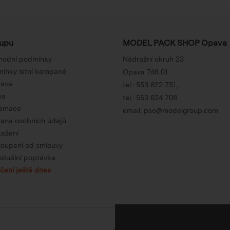
upu
MODEL PACK SHOP Opava
hodní podmínky
Nádražní okruh 23
ínky letní kampaně
Opava 746 01
rava
tel.:
553 622 751
,
ba
tel.:
553 624 708
lamace
email:
pso@modelgroup.com
ana osobních údajů
tažení
oupení od smlouvy
viduální poptávka
čení ještě dnes