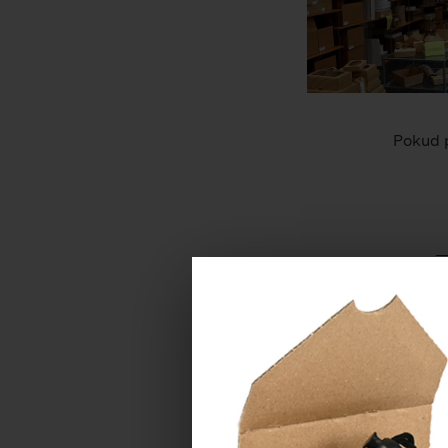
Pokud p
Máte-li dotaz, n
JMÉNO *