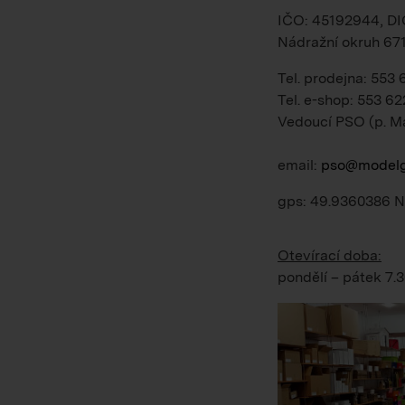
IČO: 45192944, D
Nádražní okruh 67
Tel. prodejna: 553
Tel. e-shop: 553 62
Vedoucí PSO (p. M
email:
pso@modelg
gps: 49.9360386 N
Otevírací doba:
pondělí – pátek
7.3