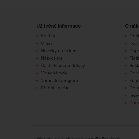
Užitečné informace
O nák
Kontakt
Obc
O nás
Podm
Novinky e-mailem
Dop
Názvosloví
Plat
Často kladené dotazy
Rek
Videonávody
Ochr
Věrnostní program
Ke s
Přebal na víno
Odst
Indi
Doru