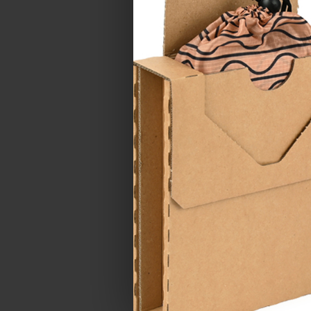
TELEFON
LOKALITA
ZPRÁVA *
Souhlasím se
z