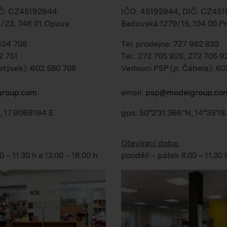
IČ: CZ45192944
IČO: 45192944, DIČ: CZ45
1/23, 746 01 Opava
Bečovská 1279/15, 104 00 Pr
 624 708
Tel. prodejna: 727 982 833
2 751
Tel.: 272 705 926, 272 705 9
atýsek): 602 580 708
Vedoucí PSP (p. Čábela): 60
roup.com
email:
psp@modelgroup.co
, 17.9069194 E
gps: 50°2'31.366"N, 14°35'18
Otevírací doba:
0 – 11.30 h
a
12.00 – 16.00 h
.
pondělí – pátek
8.00 – 11.30 