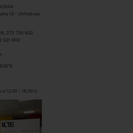
192944
aha 10 - Uhřiněves
28, 272 705 932
2 521 903
m
.930"E
h
a
12.00 – 16.00 h
.