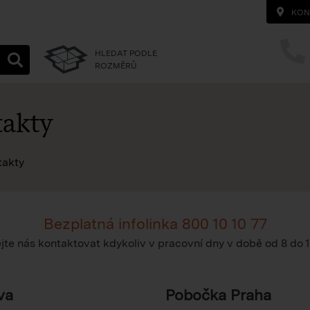
KON
HLEDAT PODLE
ROZMĚRŮ
akty
na homepage
takty
Bezplatná infolinka
800 10 10 77
te nás kontaktovat kdykoliv v pracovní dny v době
od 8 do 
va
Pobočka Praha