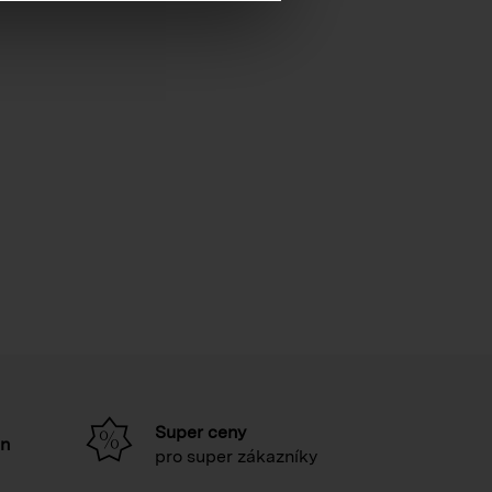
Super ceny
in
pro super zákazníky