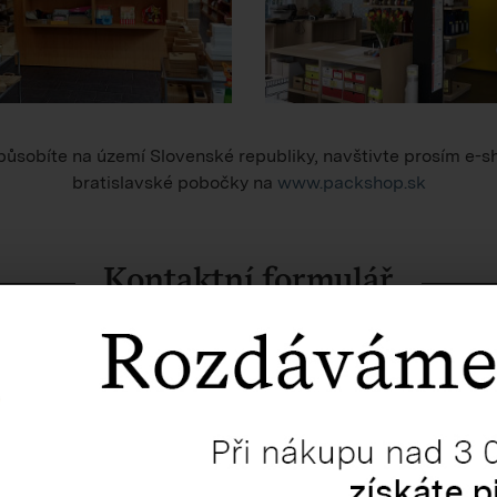
ůsobíte na území Slovenské republiky, navštivte prosím e-s
bratislavské pobočky na
www.packshop.sk
Kontaktní formulář
apište nám do níže uvedeného formuláře nebo na e-mail
pso@
V nejbližším možném termínu odpovíme.
PŘÍJMENÍ *