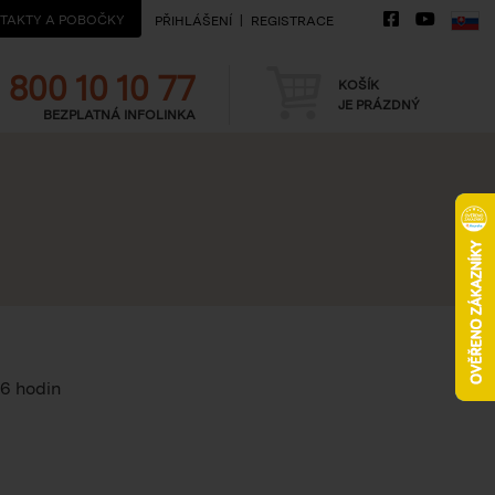
TAKTY A POBOČKY
PŘIHLÁŠENÍ
REGISTRACE
Telefon
Košík
800 10 10 77
KOŠÍK
JE PRÁZDNÝ
BEZPLATNÁ INFOLINKA
16 hodin