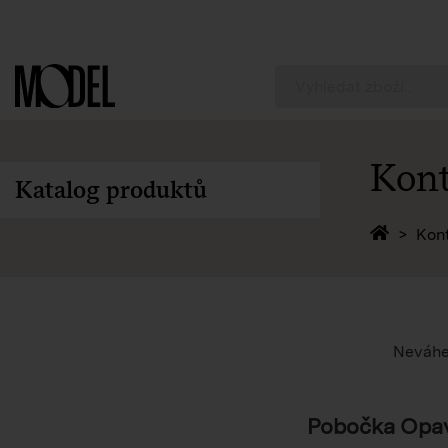
PackShop
Kont
Katalog produktů
Zpět 
Kon
Neváhej
Pobočka Opa