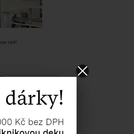
hop naší
modelgroup.com
.