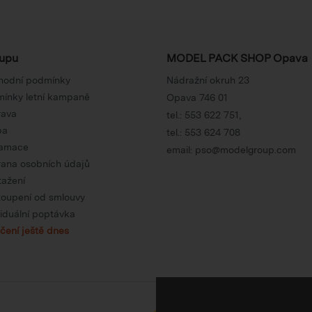
upu
MODEL PACK SHOP Opava
hodní podmínky
Nádražní okruh 23
ínky letní kampaně
Opava 746 01
rava
tel.:
553 622 751
,
ba
tel.:
553 624 708
lamace
email:
pso@modelgroup.com
ana osobních údajů
tažení
oupení od smlouvy
viduální poptávka
čení ještě dnes