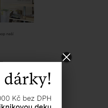
hop naší
modelgroup.com
.