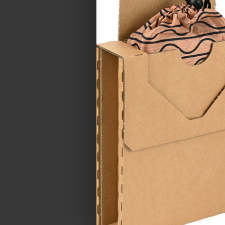
TELEFON
LOKALITA
ZPRÁVA *
Souhlasím se
z