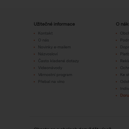
Užitečné informace
O nák
Kontakt
Obc
O nás
Podm
Novinky e-mailem
Dop
Názvosloví
Plat
Často kladené dotazy
Rek
Videonávody
Ochr
Věrnostní program
Ke s
Přebal na víno
Odst
Indi
Doru