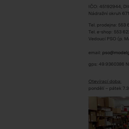
IČO: 45192944, D
Nádražní okruh 67
Tel. prodejna: 553
Tel. e-shop: 553 62
Vedoucí PSO (p. M
email:
pso@modelg
gps: 49.9360386 N
Otevírací doba:
pondělí – pátek
7.3