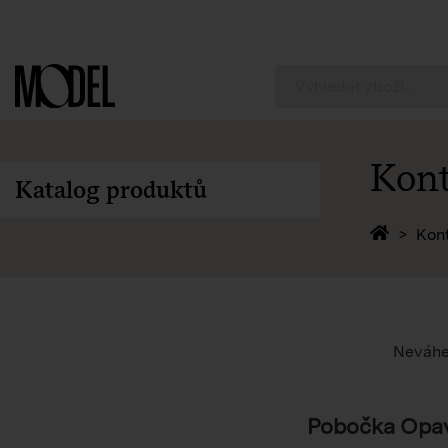
PackShop
Kont
Katalog produktů
Zpět 
Kon
Neváhej
Pobočka Opa