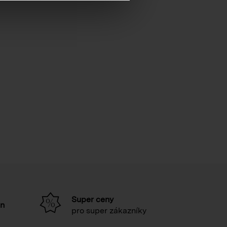
Super ceny
in
pro super zákazníky