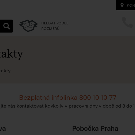
KON
HLEDAT PODLE
ROZMĚRŮ
akty
na homepage
takty
Bezplatná infolinka
800 10 10 77
te nás kontaktovat kdykoliv v pracovní dny v době
od 8 do 
va
Pobočka Praha