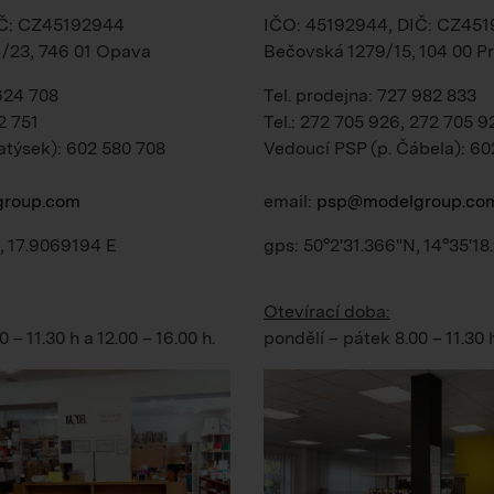
IČ: CZ45192944
IČO: 45192944, DIČ: CZ45
1/23, 746 01 Opava
Bečovská 1279/15, 104 00 Pr
 624 708
Tel. prodejna: 727 982 833
2 751
Tel.: 272 705 926, 272 705 9
atýsek): 602 580 708
Vedoucí PSP (p. Čábela): 60
roup.com
email:
psp@modelgroup.co
, 17.9069194 E
gps: 50°2'31.366"N, 14°35'18
Otevírací doba:
0 – 11.30 h
a
12.00 – 16.00 h
.
pondělí – pátek
8.00 – 11.30 