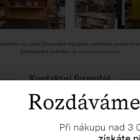
ůsobíte na území Slovenské republiky, navštivte prosím e-s
bratislavské pobočky na
www.packshop.sk
Kontaktní formulář
apište nám do níže uvedeného formuláře nebo na e-mail
pso@
V nejbližším možném termínu odpovíme.
PŘÍJMENÍ *