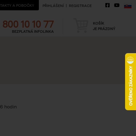
TAKTY A POBOČKY
PŘIHLÁŠENÍ
REGISTRACE
Telefon
Košík
800 10 10 77
KOŠÍK
JE PRÁZDNÝ
BEZPLATNÁ INFOLINKA
16 hodin