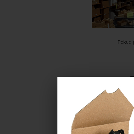
Pokud p
Máte-li dotaz, n
JMÉNO *