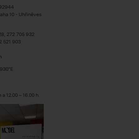
192944
aha 10 - Uhřiněves
28, 272 705 932
2 521 903
m
.930"E
h
a
12.00 – 16.00 h
.