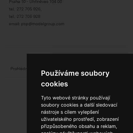
Praha 10 - Uhříněves 104 00
tel.:
272 705 926
,
tel.:
272 705 928
email:
psp@modelgroup.com
Chcete se o obalech dozvědět více?
Prohlédněte si web oficiálního výrobce obalů
Model Group
Používáme soubory
cookies
Tyto webové stránky používají
soubory cookies a další sledovací
nástroje s cílem vylepšení
uživatelského prostředí, zobrazení
800 10 10 77
přizpůsobeného obsahu a reklam,