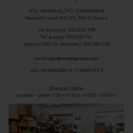
IČO: 45192944, DIČ: CZ45192944
Nádražní okruh 671/23, 746 01 Opava
Tel. prodejna: 553 624 708
Tel. e-shop: 553 622 751
Vedoucí PSO (p. Matýsek): 602 580 708
email:
pso@modelgroup.com
gps: 49.9360386 N, 17.9069194 E
Otevírací doba:
pondělí – pátek
7.30 – 11.30 h
a
12.00 – 16.00 h
.