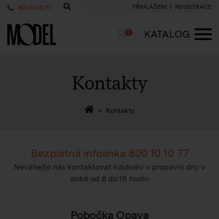
PŘIHLÁŠENÍ
REGISTRACE
800 10 10 77
PackShop
Košík
KATALOG
0
ME
Kontakty
Zpět na homepage
Kontakty
Bezplatná infolinka
800 10 10 77
Neváhejte nás kontaktovat kdykoliv v pracovní dny v
době
od 8 do 16 hodin
Pobočka Opava