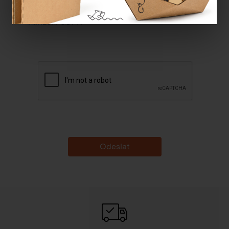
Souhlasím se
zpracováním osobních údajů dle
nařízení GDPR