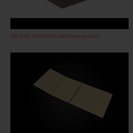
Jak složit jednodílnou papírovou krabici?