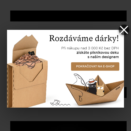
Jak složit papírovou krabici dno + víko?