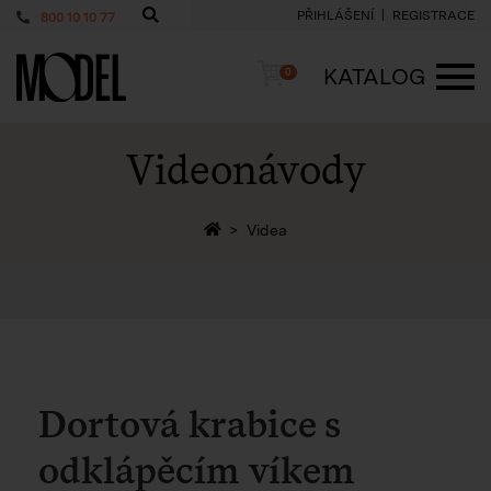
PŘIHLÁŠENÍ
REGISTRACE
800 10 10 77
PackShop
Košík
KATALOG
0
ME
Videonávody
Zpět na homepage
Videa
Dortová krabice s
odklápěcím víkem