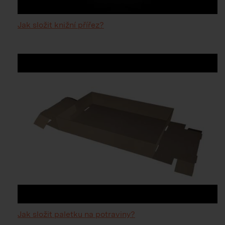
Jak složit knižní přířez?
Jak složit paletku na potraviny?