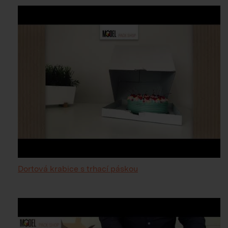
Dortová krabice s trhací páskou