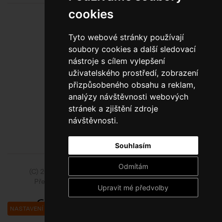
cookies
Tyto webové stránky používají
soubory cookies a další sledovací
nástroje s cílem vylepšení
uživatelského prostředí, zobrazení
800 10 10 77
přizpůsobeného obsahu a reklam,
analýzy návštěvnosti webových
BEZPLATNÁ INFOLINKA
stránek a zjištění zdroje
návštěvnosti.
Souhlasím
Odmítám
(C) 2014 - 2026 Model Obaly a.s.,
ISSA CZECH s.r.o.
Přejít na slovenskou pobočku Model Pack Shop
Upravit mé předvolby
NASTAVENÍ COOKIES