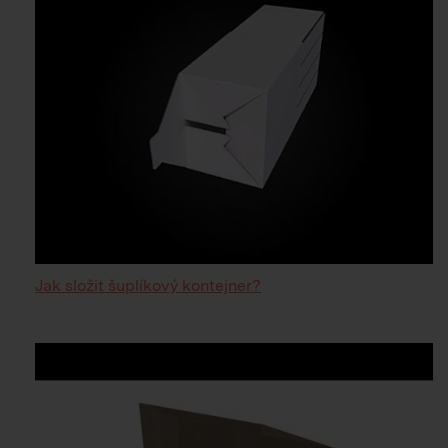
Jak složit šuplíkový kontejner?