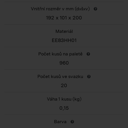
Vnitřní rozměr v mm (d
š
v)
x
x
192 x 101 x 200
Materiál
EE83HH01
Počet kusů na paletě
960
Počet kusů ve svazku
20
Váha 1 kusu
(kg)
0,15
Barva