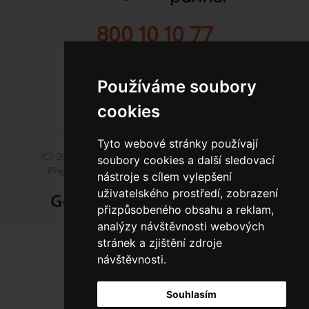
800 10 10 77
BEZPLATNÁ INFOLINKA
Používáme soubory
cookies
Tyto webové stránky používají
(C) 2014 - 2026 Model Obaly a.s.,
ISSA CZECH s.r.o.
soubory cookies a další sledovací
Přejít na slovenskou pobočku Model Pack Shop
nástroje s cílem vylepšení
uživatelského prostředí, zobrazení
přizpůsobeného obsahu a reklam,
analýzy návštěvnosti webových
stránek a zjištění zdroje
návštěvnosti.
Souhlasím