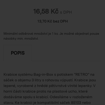
16,58
Kč
s DPH
13,70
Kč
bez DPH
Minimální odběrové množství je 1 ks. Je možné objednat pouze
násobky min. množství.
POPIS
Krabice systému Bag-in-Box s potiskem "RETRO" na
sáček o objemu 3 litry s rohovou výpustí. Krabice jsou
lepené, vyrobené z hnědé pětivrstvé vlnité lepenky. V
horní části krabice prolis na plastové ucho, které
dodáváme spolu s krabicí. Odesíláme v rozloženém
stavu. Ke krabici je kompatibilní sáček 85103 nebo