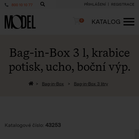
PŘIHLÁŠENÍ
REGISTRACE
800 10 10 77
PackShop
Košík
KATALOG
0
ME
Bag-in-Box 3 l, krabice
potisk, ucho, boční výp.
Zpět na homepage
Bag-in-Box
Bag-in-Box 3 litry
43253
Katalogové číslo: