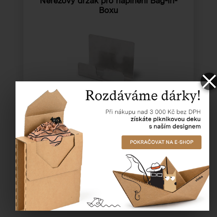
Nerezový držák pro naplnění Bag-in-
Boxu
Katalogové číslo:
85100
Cena od
519,09 Kč