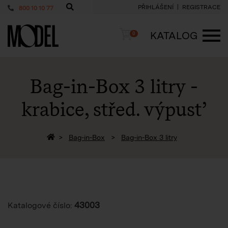
PŘIHLÁŠENÍ
REGISTRACE
800 10 10 77
PackShop
Košík
KATALOG
0
ME
Bag-in-Box 3 litry -
krabice, střed. výpusť
Zpět na homepage
Bag-in-Box
Bag-in-Box 3 litry
43003
Katalogové číslo: