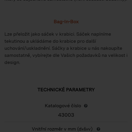
Bag-In-Box
Lze přeložit jako sáček v krabici. Sáček naplníme
tekutinou a ukládáme do krabice pro další
uchování/uskladnění. Sáčky a krabice u nás nakoupíte
samostatně, vybírejte dle Vašich požadavků na velikost i
design.
TECHNICKÉ PARAMETRY
Katalogové číslo
43003
Vnitřní rozměr v mm (d
š
v)
x
x