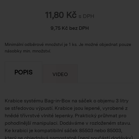
11,80
Kč
s DPH
9,75
Kč
bez DPH
Minimální odběrové množství je 1 ks. Je možné objednat pouze
násobky min. množství.
POPIS
VIDEO
Krabice systému Bag-in-Box na sáček o objemu 3 litry
se středovou výpustí. Krabice jsou lepené, vyrobené z
hnědé třívrstvé vlnité lepenky. Praktický průhmat pro
pohodlnější manipulaci. Dodáváme v rozloženém stavu.
Ke krabici je kompatibilní sáček 85503 nebo 85003,
který se objednává samostatně (není součástí dodávky).