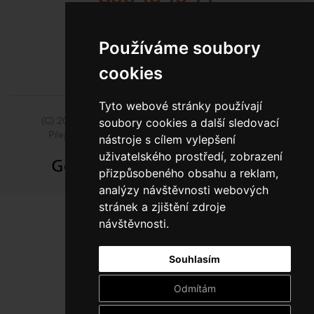
BEZPLATNÁ INFOLINKA
Používáme soubory
cookies
Tyto webové stránky používají
(C) 2014 - 2026 Model Obaly a.s.,
ISSA CZECH s.r.o.
soubory cookies a další sledovací
Přejít na slovenskou pobočku Model Pack Shop
nástroje s cílem vylepšení
uživatelského prostředí, zobrazení
přizpůsobeného obsahu a reklam,
analýzy návštěvnosti webových
stránek a zjištění zdroje
návštěvnosti.
Souhlasím
Odmítám