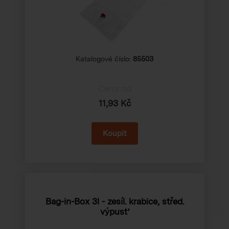
Katalogové číslo:
85503
Cena od
11,93 Kč
Bag-in-Box 3l - zesíl. krabice, střed.
výpusť