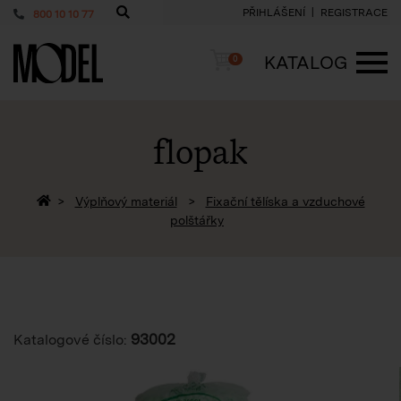
PŘIHLÁŠENÍ
REGISTRACE
800 10 10 77
PackShop
Košík
KATALOG
0
ME
flopak
Zpět na homepage
Výplňový materiál
Fixační tělíska a vzduchové
polštářky
93002
Katalogové číslo: