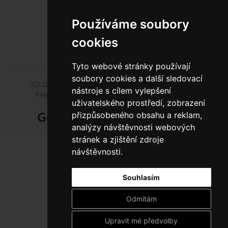
BEZPLATNÁ INFOLINKA
Používáme soubory
cookies
Tyto webové stránky používají
soubory cookies a další sledovací
(C) 2014 - 2026 Model Obaly a.s.,
ISSA CZECH s.r.o.
nástroje s cílem vylepšení
Přejít na slovenskou pobočku Model Pack Shop
uživatelského prostředí, zobrazení
přizpůsobeného obsahu a reklam,
analýzy návštěvnosti webových
stránek a zjištění zdroje
návštěvnosti.
Souhlasím
Odmítám
Upravit mé předvolby