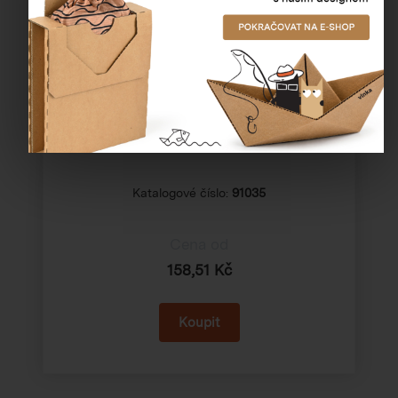
50 cm
Katalogové číslo:
91035
Cena od
158,51 Kč