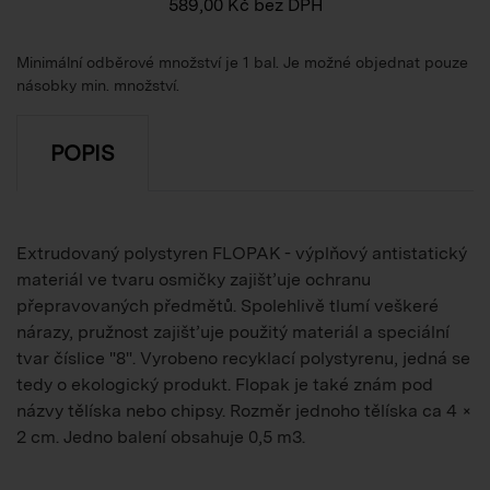
589,00
Kč
bez DPH
Minimální odběrové množství je 1 bal. Je možné objednat pouze
násobky min. množství.
POPIS
Extrudovaný polystyren FLOPAK - výplňový antistatický
materiál ve tvaru osmičky zajišťuje ochranu
přepravovaných předmětů. Spolehlivě tlumí veškeré
nárazy, pružnost zajišťuje použitý materiál a speciální
tvar číslice "8". Vyrobeno recyklací polystyrenu, jedná se
tedy o ekologický produkt. Flopak je také znám pod
názvy tělíska nebo chipsy. Rozměr jednoho tělíska ca 4 ×
2 cm. Jedno balení obsahuje 0,5 m3.