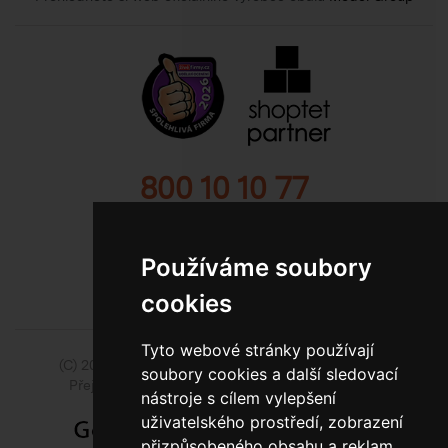
800 10 10 77
BEZPLATNÁ INFOLINKA
Používáme soubory
cookies
Tyto webové stránky používají
(C) 2014 - 2026 Model Obaly a.s.,
ISSA CZECH s.r.o.
soubory cookies a další sledovací
Přejít na slovenskou pobočku Model Pack Shop
nástroje s cílem vylepšení
uživatelského prostředí, zobrazení
přizpůsobeného obsahu a reklam,