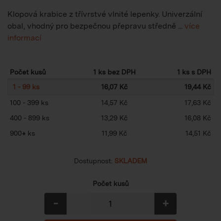
Klopová krabice z třívrstvé vlnité lepenky. Univerzální
obal, vhodný pro bezpečnou přepravu středně ...
více
informací
Počet kusů
1 ks bez DPH
1 ks s DPH
1 - 99 ks
16,07 Kč
19,44 Kč
100 - 399 ks
14,57 Kč
17,63 Kč
400 - 899 ks
13,29 Kč
16,08 Kč
900
+
ks
11,99 Kč
14,51 Kč
Dostupnost:
SKLADEM
Počet kusů
-
+