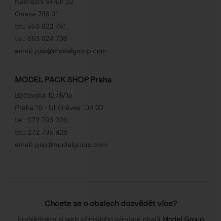
Nádražní okruh 23
Opava 746 01
tel.:
553 622 751
,
tel.:
553 624 708
email:
pso@modelgroup.com
MODEL PACK SHOP Praha
Bečovská 1279/15
Praha 10 - Uhříněves 104 00
tel.:
272 705 926
,
tel.:
272 705 928
email:
psp@modelgroup.com
Chcete se o obalech dozvědět více?
Prohlédněte si web oficiálního výrobce obalů
Model Group