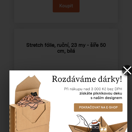
Stretch fólie, ruční, 23 my - šíře 50
cm, bílá
Katalogové číslo:
91110
Cena od