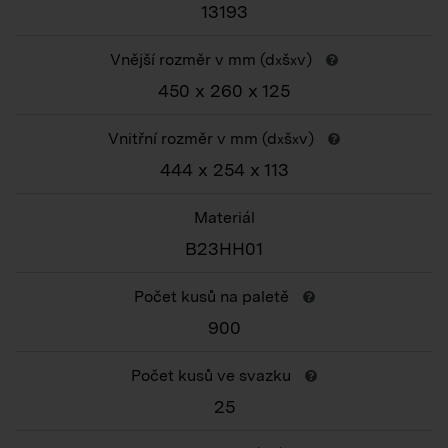
13193
Vnější rozměr v mm (d
š
v)
x
x
450 x 260 x 125
Vnitřní rozměr v mm (d
š
v)
x
x
444 x 254 x 113
Materiál
B23HH01
Počet kusů na paletě
900
Počet kusů ve svazku
25