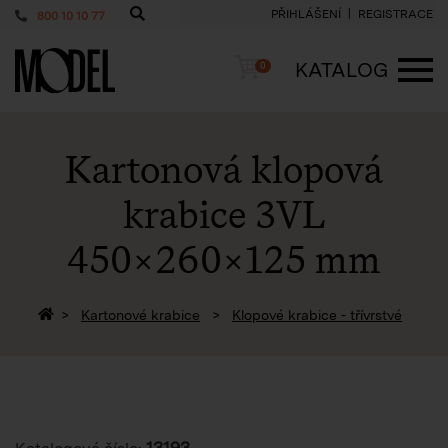
PŘIHLÁŠENÍ
REGISTRACE
800 10 10 77
PackShop
Košík
KATALOG
0
ME
Kartonová klopová
krabice 3VL
450×260×125 mm
Zpět na homepage
Kartonové krabice
Klopové krabice - třívrstvé
13193