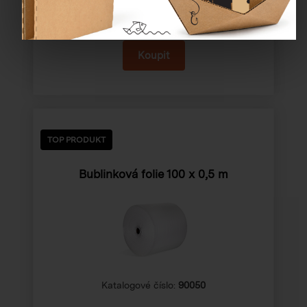
174,24 Kč
TOP PRODUKT
Bublinková folie
100 x 0,5 m
Katalogové číslo:
90050