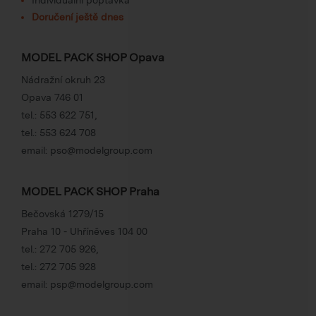
Doručení ještě dnes
MODEL PACK SHOP Opava
Nádražní okruh 23
Opava 746 01
tel.:
553 622 751
,
tel.:
553 624 708
email:
pso@modelgroup.com
MODEL PACK SHOP Praha
Bečovská 1279/15
Praha 10 - Uhříněves 104 00
tel.:
272 705 926
,
tel.:
272 705 928
email:
psp@modelgroup.com