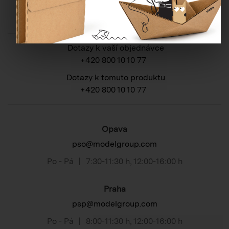
Potřebujete poradit?
Dotazy k vaší objednávce
+420 800 10 10 77
Dotazy k tomuto produktu
+420 800 10 10 77
Opava
pso@modelgroup.com
Po - Pá
|
7:30-11:30 h
,
12:00-16:00 h
Praha
psp@modelgroup.com
Po - Pá
|
8:00-11:30 h
,
12:00-16:00 h