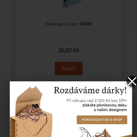
Katalogové číslo:
63130
Cena od
20,57 Kč