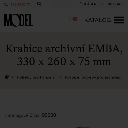
PŘIHLÁŠENÍ
REGISTRACE
800 10 10 77
PackShop
Košík
KATALOG
0
ME
Krabice archivní EMBA,
330 x 260 x 75 mm
Zpět na homepage
Potřeby pro kancelář
Krabice, potřeby pro archivaci
90000
Katalogové číslo: