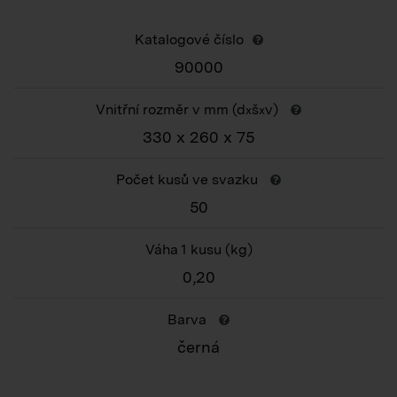
Katalogové číslo
90000
Vnitřní rozměr v mm (d
š
v)
x
x
330 x 260 x 75
Počet kusů ve svazku
50
Váha 1 kusu
(kg)
0,20
Barva
černá