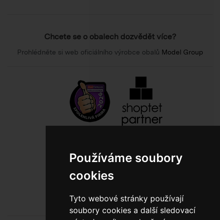
Chcete se o obalech dozvědět více?
Prohlédněte si web oficiálního výrobce obalů
Model Group
800 10 10 77
Používáme soubory
BEZPLATNÁ INFOLINKA
cookies
Tyto webové stránky používají
soubory cookies a další sledovací